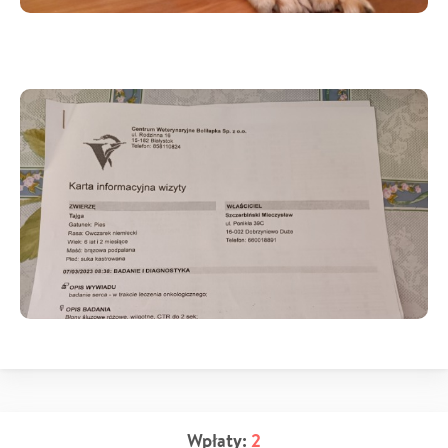
Wpłaty:
2