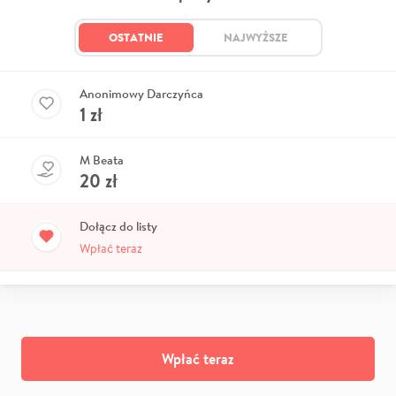
OSTATNIE
NAJWYŻSZE
Anonimowy Darczyńca
1
zł
M Beata
20
zł
Dołącz do listy
Wpłać teraz
Wpłać teraz