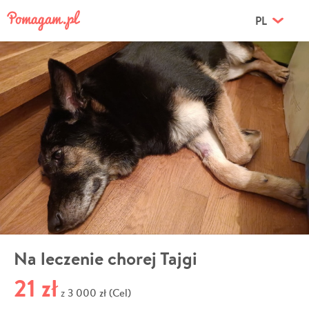
PL
Na leczenie chorej Tajgi
21 zł
3 000 zł (Cel)
z