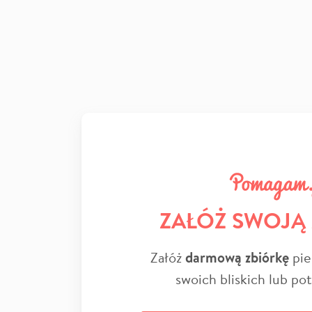
ZAŁÓŻ SWOJĄ
Załóż
darmową zbiórkę
pie
swoich bliskich lub po