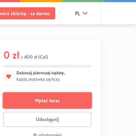
wórz zbiórkę - za darmo
PL
0 zł
400 zł (Cel)
z
Dokonaj pierwszej wpłaty.
Każda złotówka się liczy.
Wpłać teraz
Udostępnij
0
udostępnień