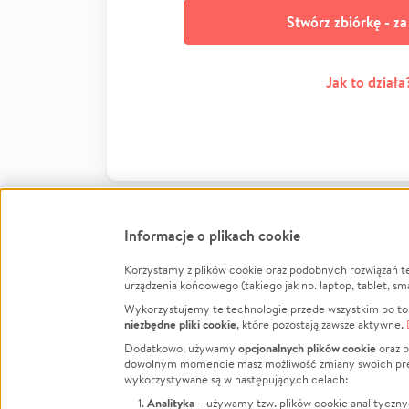
Stwórz zbiórkę - z
Jak to działa
Informacje o plikach cookie
Korzystamy z plików cookie oraz podobnych rozwiązań t
Infor
urządzenia końcowego (takiego jak np. laptop, tablet, sm
Wykorzystujemy te technologie przede wszystkim po to,
Jak to 
niezbędne pliki cookie
, które pozostają zawsze aktywne.
Facebook
Twitter
Instagram
Regula
opcjonalnych plików cookie
Dodatkowo, używamy
oraz p
dowolnym momencie masz możliwość zmiany swoich prefere
Polity
LinkedIn
TikTok
Youtube
wykorzystywane są w następujących celach:
RODO -
Analityka
– używamy tzw. plików cookie analityczny