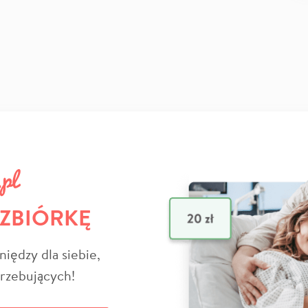
 ZBIÓRKĘ
niędzy dla siebie,
trzebujących!