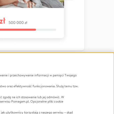
ywanie i przechowywanie informacji w pamięci Twojego
a
stwo oraz efektywność funkcjonowania. Służą temu tzw.
LGBTQ+
Powódź
ć zgodę na ich stosowanie lub jej odmówić. W
 serwisu Pomagam.pl. Opcjonalne pliki cookie
Wichura
NGO
ak użytkownicy korzystają z naszego serwisu – skąd