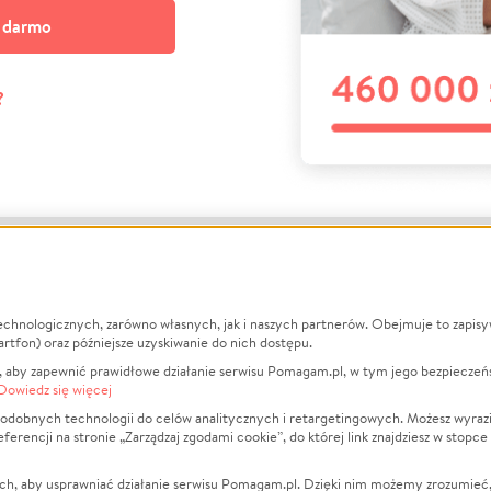
a darmo
?
echnologicznych, zarówno własnych, jak i naszych partnerów. Obejmuje to zapis
macje
O nas
Zbieraj n
artfon) oraz późniejsze uzyskiwanie do nich dostępu.
 aby zapewnić prawidłowe działanie serwisu Pomagam.pl, w tym jego bezpieczeń
działa?
Opinie
Leczenie
Dowiedz się więcej
min
Raporty
Zwierzęta
odobnych technologii do celów analitycznych i retargetingowych. Możesz wyrazi
ncji na stronie „Zarządzaj zgodami cookie”, do której link znajdziesz w stopce
ka Prywatności
Za darmo
Pożar
 Kontrahenci
Blog
Ukraina
ch, aby usprawniać działanie serwisu Pomagam.pl. Dzięki nim możemy zrozumieć, j