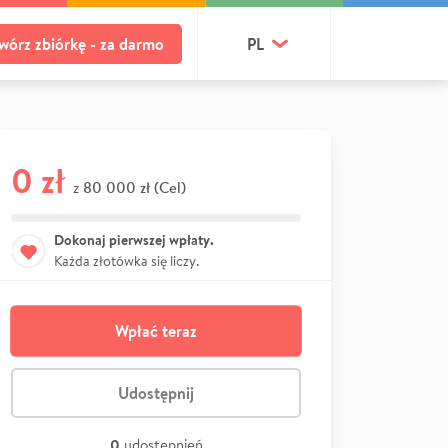
wórz zbiórkę - za darmo
PL
0 zł
80 000 zł (Cel)
z
Dokonaj pierwszej wpłaty.
Każda złotówka się liczy.
Wpłać teraz
Udostępnij
0
udostępnień