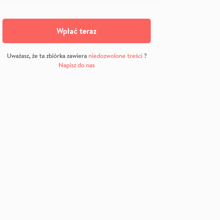
Wpłać teraz
Uważasz, że ta zbiórka zawiera
niedozwolone treści
?
Napisz do nas