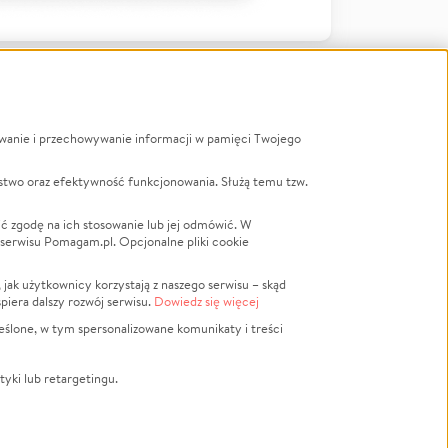
ywanie i przechowywanie informacji w pamięci Twojego
a
stwo oraz efektywność funkcjonowania. Służą temu tzw.
LGBTQ+
Powódź
ć zgodę na ich stosowanie lub jej odmówić. W
 serwisu Pomagam.pl. Opcjonalne pliki cookie
Wichura
NGO
ak użytkownicy korzystają z naszego serwisu – skąd
Religia
spiera dalszy rozwój serwisu.
Dowiedz się więcej
nansowa
Edukacja
eślone, w tym spersonalizowane komunikaty i treści
Podróż
Impreza
tyki lub retargetingu.
ść lokalna
Ochrona środowiska
Biznes