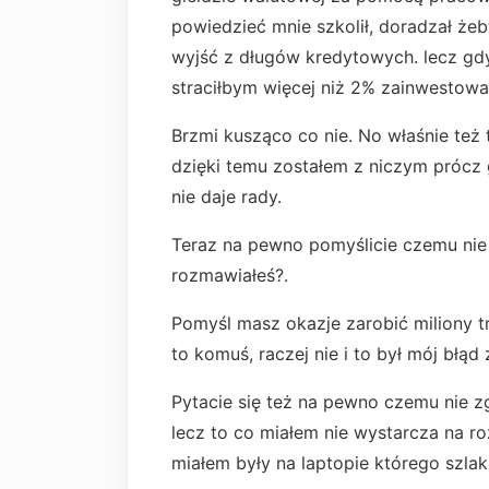
powiedzieć mnie szkolił, doradzał ż
wyjść z długów kredytowych. lecz gdyb
straciłbym więcej niż 2% zainwestow
Brzmi kusząco co nie. No właśnie też 
dzięki temu zostałem z niczym prócz
nie daje rady.
Teraz na pewno pomyślicie czemu nie 
rozmawiałeś?.
Pomyśl masz okazje zarobić miliony t
to komuś, raczej nie i to był mój błąd 
Pytacie się też na pewno czemu nie z
lecz to co miałem nie wystarcza na r
miałem były na laptopie którego szlak