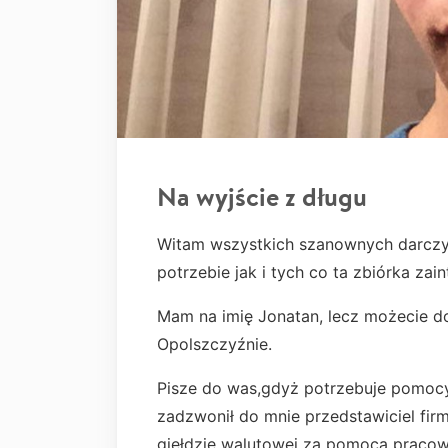
Na wyjście z długu
Witam wszystkich szanownych darczy
potrzebie jak i tych co ta zbiórka zai
Mam na imię Jonatan, lecz możecie d
Opolszczyźnie.
Pisze do was,gdyż potrzebuje pomocy
zadzwonił do mnie przedstawiciel fir
giełdzie walutowej za pomocą pracow