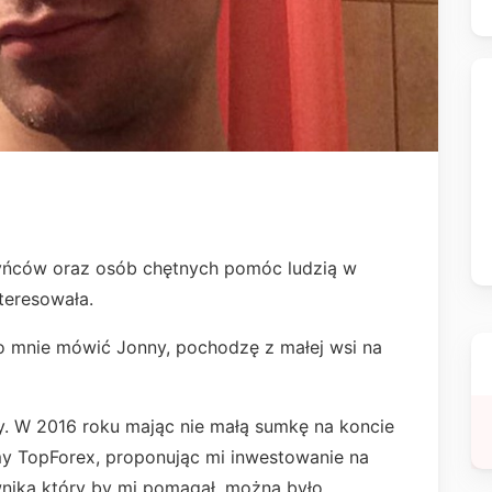
ńców oraz osób chętnych pomóc ludzią w
nteresowała.
o mnie mówić Jonny, pochodzę z małej wsi na
. W 2016 roku mając nie małą sumkę na koncie
my TopForex, proponując mi inwestowanie na
nika który by mi pomagał, można było