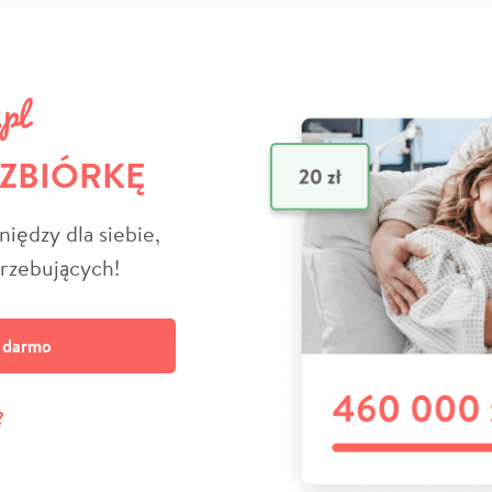
 ZBIÓRKĘ
niędzy dla siebie,
trzebujących!
a darmo
?