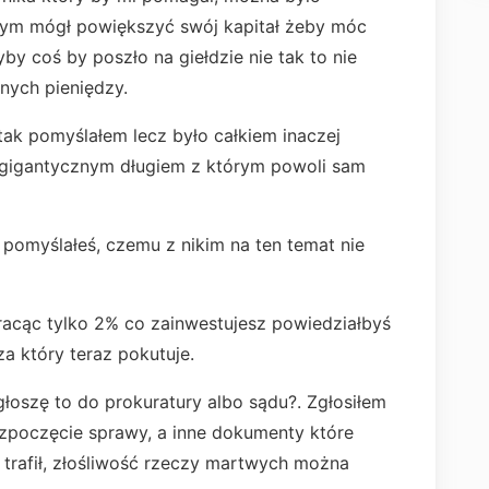
ebym mógł powiększyć swój kapitał żeby móc
y coś by poszło na giełdzie nie tak to nie
anych pieniędzy.
tak pomyślałem lecz było całkiem inaczej
 gigantycznym długiem z którym powoli sam
pomyślałeś, czemu z nikim na ten temat nie
racąc tylko 2% co zainwestujesz powiedziałbyś
za który teraz pokutuje.
głoszę to do prokuratury albo sądu?. Zgłosiłem
ozpoczęcie sprawy, a inne dokumenty które
 trafił, złośliwość rzeczy martwych można