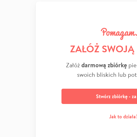
ZAŁÓŻ SWOJĄ
Załóż
darmową zbiórkę
pie
swoich bliskich lub po
Stwórz zbiórkę - z
Jak to działa