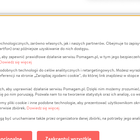
echnologicznych, zarówno własnych, jak i naszych partnerów. Obejmuje to zapis
macje
O nas
Zbieraj n
artfon) oraz późniejsze uzyskiwanie do nich dostępu.
 aby zapewnić prawidłowe działanie serwisu Pomagam.pl, w tym jego bezpieczeń
działa?
Opinie
Leczenie
Dowiedz się więcej
min
Raporty
Zwierzęta
odobnych technologii do celów analitycznych i retargetingowych. Możesz wyrazi
ncji na stronie „Zarządzaj zgodami cookie”, do której link znajdziesz w stopce
ka Prywatności
Za darmo
Pożar
 Kontrahenci
Blog
Ukraina
ch, aby usprawniać działanie serwisu Pomagam.pl. Dzięki nim możemy zrozumieć, j
t
Dla NGO
Sport
ak się po nim poruszają. Pozwala nam to na tworzenie statystyk oraz ich analizę, co w
anie serwisów
Fundacja Pomagam.pl
Pomoc Fi
jemy pliki cookie i inne podobne technologie, aby prezentować użytkownikom okr
rwisie zbiórek.
Dowiedz się więcej
a plików cookie
Projekty
zaj zgodami cookie
Pogrzeb
ą być uruchamiane także przez organizatora danej zbiórki, na potrzeby jego anali
Społeczno
Kultura
pcjonalne
Zaakceptuj wszystkie