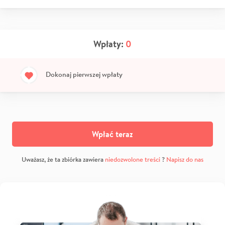
Wpłaty:
0
Dokonaj pierwszej wpłaty
Wpłać teraz
Uważasz, że ta zbiórka zawiera
niedozwolone treści
?
Napisz do nas