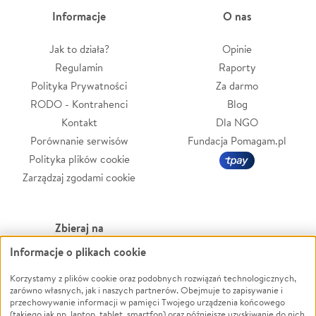
Informacje
O nas
Jak to działa?
Opinie
Regulamin
Raporty
Polityka Prywatności
Za darmo
RODO - Kontrahenci
Blog
Kontakt
Dla NGO
Porównanie serwisów
Fundacja Pomagam.pl
Polityka plików cookie
Zarządzaj zgodami cookie
Zbieraj na
Informacje o plikach cookie
Leczenie
LGBTQ+
Zwierzęta
Powódź
Korzystamy z plików cookie oraz podobnych rozwiązań technologicznych,
zarówno własnych, jak i naszych partnerów. Obejmuje to zapisywanie i
Pożar
Wichura
przechowywanie informacji w pamięci Twojego urządzenia końcowego
(takiego jak np. laptop, tablet, smartfon) oraz późniejsze uzyskiwanie do nich
Ukraina
NGO