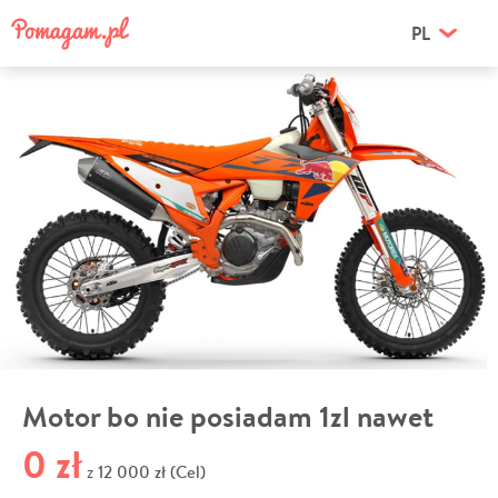
PL
Motor bo nie posiadam 1zl nawet
0 zł
12 000 zł (Cel)
z