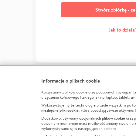
Stwórz zbiórkę - z
Jak to działa
Informacje o plikach cookie
Korzystamy z plików cookie oraz podobnych rozwiązań t
Infor
urządzenia końcowego (takiego jak np. laptop, tablet, sm
Wykorzystujemy te technologie przede wszystkim po to,
Jak to 
niezbędne pliki cookie
, które pozostają zawsze aktywne.
Facebook
Twitter
Instagram
Regula
opcjonalnych plików cookie
Dodatkowo, używamy
oraz p
dowolnym momencie masz możliwość zmiany swoich prefere
Polity
LinkedIn
TikTok
Youtube
wykorzystywane są w następujących celach:
RODO -