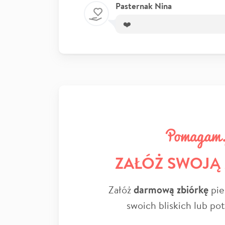
Pasternak Nina
❤️
ZAŁÓŻ SWOJĄ
Załóż
darmową zbiórkę
pie
swoich bliskich lub po