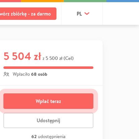
wórz zbiórkę - za darmo
PL
5 504 zł
5 500 zł (Cel)
z
68 osób
Wpłaciło
Wpłać teraz
Udostępnij
62
udostępnienia