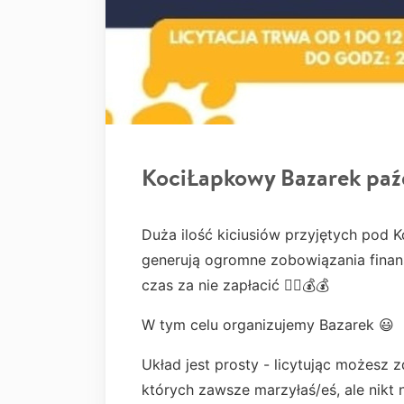
KociŁapkowy Bazarek paź
Duża ilość kiciusiów przyjętych pod K
generują ogromne zobowiązania finan
czas za nie zapłacić 🤷‍♀️💰💰
W tym celu organizujemy Bazarek 😃
Układ jest prosty - licytując możesz
których zawsze marzyłaś/eś, ale nikt 