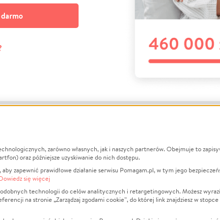
a darmo
?
echnologicznych, zarówno własnych, jak i naszych partnerów. Obejmuje to zapis
macje
O nas
Zbieraj n
artfon) oraz późniejsze uzyskiwanie do nich dostępu.
 aby zapewnić prawidłowe działanie serwisu Pomagam.pl, w tym jego bezpieczeń
działa?
Opinie
Leczenie
Dowiedz się więcej
min
Raporty
Zwierzęta
odobnych technologii do celów analitycznych i retargetingowych. Możesz wyrazi
ncji na stronie „Zarządzaj zgodami cookie”, do której link znajdziesz w stopce
ka Prywatności
Za darmo
Pożar
 Kontrahenci
Blog
Ukraina