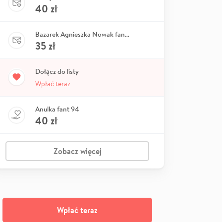
40
zł
Bazarek Agnieszka Nowak fant nr 87
35
zł
Dołącz do listy
Wpłać teraz
Anulka fant 94
40
zł
Zobacz więcej
Wpłać teraz