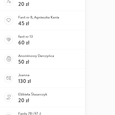
20
zł
Fant nr 8, Agnieszka Kania
45
zł
fant nr 13
60
zł
Anonimowy Darczyńca
50
zł
Joanna
130
zł
Elżbieta Ślusarczyk
20
zł
Fanty 78 i 97 :)