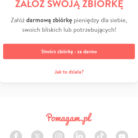
ZAŁÓŻ SWOJĄ ZBIÓRKĘ
Załóż
darmową zbiórkę
pieniędzy dla siebie,
swoich bliskich lub potrzebujących!
Stwórz zbiórkę - za darmo
Jak to działa?
Facebook
Twitter
Instagram
LinkedIn
TikTok
Youtube