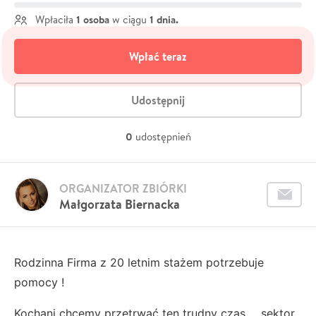
1 osoba
1 dnia.
Wpłaciła
w ciągu
Wpłać teraz
Udostępnij
0
udostępnień
ORGANIZATOR ZBIÓRKI
Małgorzata Biernacka
Rodzinna Firma z 20 letnim stażem potrzebuje
pomocy !
Kochani chcemy przetrwać ten trudny czas ... sektor