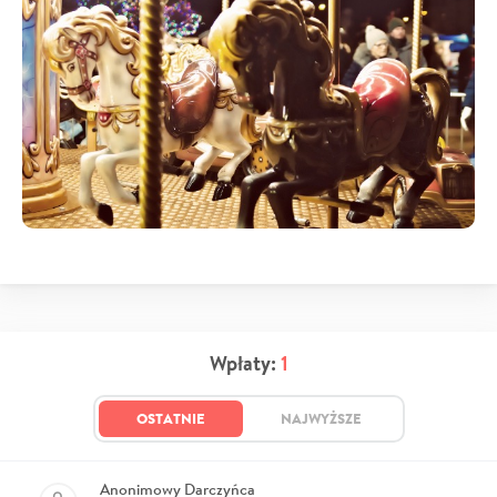
Wpłaty:
1
OSTATNIE
NAJWYŻSZE
Anonimowy Darczyńca