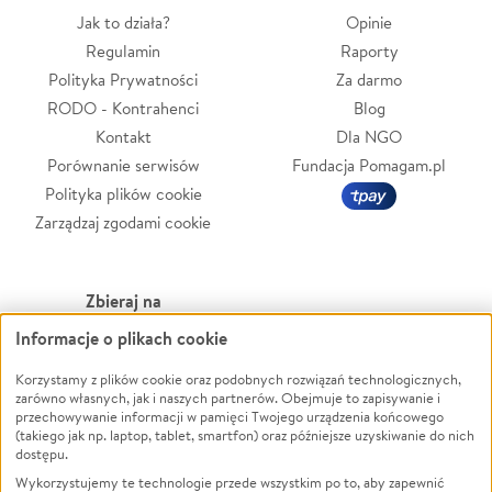
Jak to działa?
Opinie
Regulamin
Raporty
Polityka Prywatności
Za darmo
RODO - Kontrahenci
Blog
Kontakt
Dla NGO
Porównanie serwisów
Fundacja Pomagam.pl
Polityka plików cookie
Zarządzaj zgodami cookie
Zbieraj na
Informacje o plikach cookie
Leczenie
LGBTQ+
Zwierzęta
Powódź
Korzystamy z plików cookie oraz podobnych rozwiązań technologicznych,
zarówno własnych, jak i naszych partnerów. Obejmuje to zapisywanie i
Pożar
Wichura
przechowywanie informacji w pamięci Twojego urządzenia końcowego
(takiego jak np. laptop, tablet, smartfon) oraz późniejsze uzyskiwanie do nich
Ukraina
NGO
dostępu.
Sport
Religia
Wykorzystujemy te technologie przede wszystkim po to, aby zapewnić