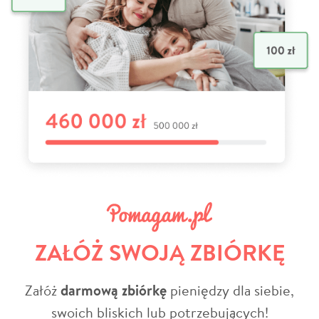
ZAŁÓŻ SWOJĄ ZBIÓRKĘ
Załóż
darmową zbiórkę
pieniędzy dla siebie,
swoich bliskich lub potrzebujących!