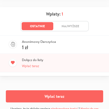
Wpłaty:
1
OSTATNIE
NAJWYŻSZE
Anonimowy Darczyńca
1
zł
Dołącz do listy
Wpłać teraz
Wpłać teraz
Uważasz, że ta zbiórka zawiera
niedozwolone treści
?
Napisz do nas