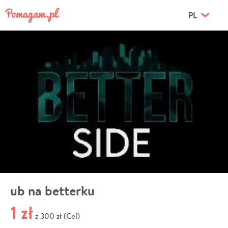
PL
ub na betterku
1 zł
300 zł (Cel)
z