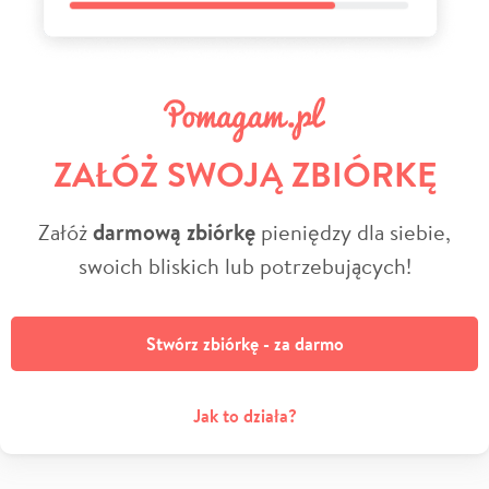
ZAŁÓŻ SWOJĄ ZBIÓRKĘ
Załóż
darmową zbiórkę
pieniędzy dla siebie,
swoich bliskich lub potrzebujących!
Stwórz zbiórkę - za darmo
Jak to działa?