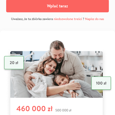
Wpłać teraz
Uważasz, że ta zbiórka zawiera
niedozwolone treści
?
Napisz do nas