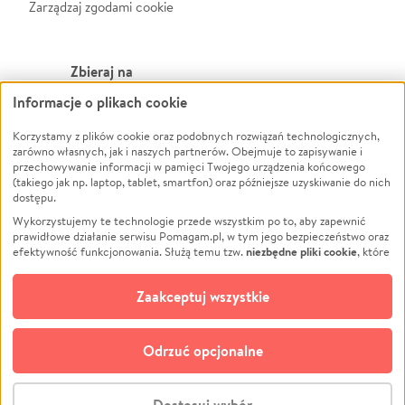
Zarządzaj zgodami cookie
Zbieraj na
Informacje o plikach cookie
Leczenie
LGBTQ+
Zwierzęta
Powódź
Korzystamy z plików cookie oraz podobnych rozwiązań technologicznych,
zarówno własnych, jak i naszych partnerów. Obejmuje to zapisywanie i
Pożar
Wichura
przechowywanie informacji w pamięci Twojego urządzenia końcowego
(takiego jak np. laptop, tablet, smartfon) oraz późniejsze uzyskiwanie do nich
Ukraina
NGO
dostępu.
Sport
Religia
Wykorzystujemy te technologie przede wszystkim po to, aby zapewnić
Pomoc Finansowa
Edukacja
prawidłowe działanie serwisu Pomagam.pl, w tym jego bezpieczeństwo oraz
niezbędne pliki cookie
efektywność funkcjonowania. Służą temu tzw.
, które
Projekty
Podróż
pozostają zawsze aktywne.
Dowiedz się więcej
Pogrzeb
Impreza
opcjonalnych plików cookie
Dodatkowo, używamy
oraz podobnych
Zaakceptuj wszystkie
Społeczność lokalna
Ochrona środowiska
technologii do celów analitycznych i retargetingowych. Możesz wyrazić
zgodę na ich stosowanie lub jej odmówić. W dowolnym momencie masz
Kultura
Biznes
możliwość zmiany swoich preferencji na stronie „Zarządzaj zgodami cookie”,
Odrzuć opcjonalne
Polski
do której link znajdziesz w stopce serwisu Pomagam.pl. Opcjonalne pliki
cookie wykorzystywane są w następujących celach:
© CROWDING SP. Z O.O.
Analityka
– używamy tzw. plików cookie analitycznych, aby usprawniać
Dostosuj wybór