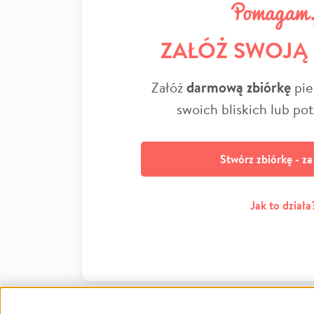
ZAŁÓŻ SWOJĄ
Załóż
darmową zbiórkę
pie
swoich bliskich lub po
Stwórz zbiórkę - z
Jak to działa