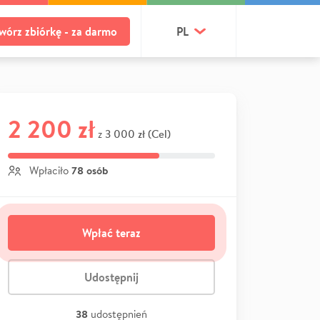
wórz zbiórkę - za darmo
PL
2 200 zł
3 000 zł (Cel)
z
78 osób
Wpłaciło
Wpłać teraz
Udostępnij
38
udostępnień