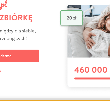
 ZBIÓRKĘ
niędzy dla siebie,
trzebujących!
a darmo
?