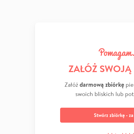
ZAŁÓŻ SWOJĄ
Załóż
darmową zbiórkę
pie
swoich bliskich lub po
Stwórz zbiórkę - z