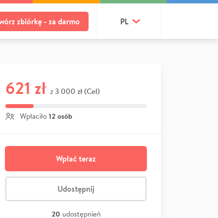
wórz zbiórkę - za darmo
PL
621 zł
3 000 zł (Cel)
z
12 osób
Wpłaciło
Wpłać teraz
Udostępnij
20
udostępnień