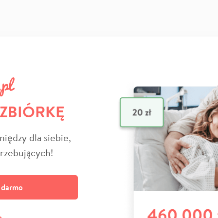
 ZBIÓRKĘ
niędzy dla siebie,
trzebujących!
a darmo