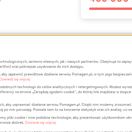
?
echnologicznych, zarówno własnych, jak i naszych partnerów. Obejmuje to zapis
macje
O nas
Zbieraj n
artfon) oraz późniejsze uzyskiwanie do nich dostępu.
 aby zapewnić prawidłowe działanie serwisu Pomagam.pl, w tym jego bezpieczeń
działa?
Opinie
Leczenie
Dowiedz się więcej
min
Raporty
Zwierzęta
odobnych technologii do celów analitycznych i retargetingowych. Możesz wyrazi
ncji na stronie „Zarządzaj zgodami cookie”, do której link znajdziesz w stopce
ka Prywatności
Za darmo
Pożar
 Kontrahenci
Blog
Ukraina
ch, aby usprawniać działanie serwisu Pomagam.pl. Dzięki nim możemy zrozumieć, j
t
Dla NGO
Sport
ak się po nim poruszają. Pozwala nam to na tworzenie statystyk oraz ich analizę, co w
anie serwisów
Fundacja Pomagam.pl
Pomoc Fi
jemy pliki cookie i inne podobne technologie, aby prezentować użytkownikom okr
rwisie zbiórek.
Dowiedz się więcej
a plików cookie
Projekty
zaj zgodami cookie
Pogrzeb