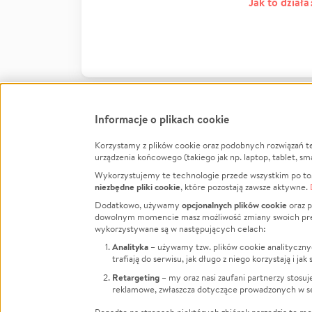
Jak to działa
Informacje o plikach cookie
Korzystamy z plików cookie oraz podobnych rozwiązań t
Infor
urządzenia końcowego (takiego jak np. laptop, tablet, sm
Wykorzystujemy te technologie przede wszystkim po to,
Jak to 
niezbędne pliki cookie
, które pozostają zawsze aktywne.
Facebook
Twitter
Instagram
Regula
opcjonalnych plików cookie
Dodatkowo, używamy
oraz p
dowolnym momencie masz możliwość zmiany swoich prefere
Polity
LinkedIn
TikTok
Youtube
wykorzystywane są w następujących celach:
RODO -
Analityka
– używamy tzw. plików cookie analityczny
Kontak
trafiają do serwisu, jak długo z niego korzystają i j
Porówn
Retargeting
– my oraz nasi zaufani partnerzy stosu
reklamowe, zwłaszcza dotyczące prowadzonych w se
Polityk
Zarząd