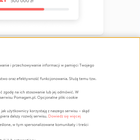
ywanie i przechowywanie informacji w pamięci Twojego
a
stwo oraz efektywność funkcjonowania. Służą temu tzw.
LGBTQ+
Powódź
ć zgodę na ich stosowanie lub jej odmówić. W
 serwisu Pomagam.pl. Opcjonalne pliki cookie
Wichura
NGO
ak użytkownicy korzystają z naszego serwisu – skąd
Religia
spiera dalszy rozwój serwisu.
Dowiedz się więcej
nansowa
Edukacja
eślone, w tym spersonalizowane komunikaty i treści
Podróż
Impreza