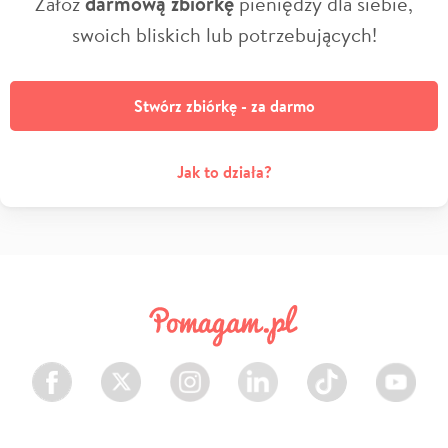
Załóż
darmową zbiórkę
pieniędzy dla siebie,
swoich bliskich lub potrzebujących!
Stwórz zbiórkę - za darmo
Jak to działa?
Facebook
Twitter
Instagram
LinkedIn
TikTok
Youtube