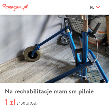
PL
Na rechabilitacje mam sm pilnie
1 zł
100 zł (Cel)
z