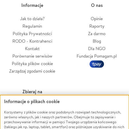
Informacje
O nas
Jak to działa?
Opinie
Regulamin
Raporty
Polityka Prywatności
Za darmo
RODO - Kontrahenci
Blog
Kontakt
Dla NGO
Porównanie serwisów
Fundacja Pomagam.pl
Polityka plików cookie
Zarządzaj zgodami cookie
Zbieraj na
Informacje o plikach cookie
Leczenie
LGBTQ+
Zwierzęta
Powódź
Korzystamy z plików cookie oraz podobnych rozwiązań technologicznych,
zarówno własnych, jak i naszych partnerów. Obejmuje to zapisywanie i
Pożar
Wichura
przechowywanie informacji w pamięci Twojego urządzenia końcowego
(takiego jak np. laptop, tablet, smartfon) oraz późniejsze uzyskiwanie do nich
Ukraina
NGO