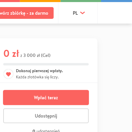
wórz zbiórkę - za darmo
PL
0 zł
3 000 zł (Cel)
z
Dokonaj pierwszej wpłaty.
Każda złotówka się liczy.
Wpłać teraz
Udostępnij
0
udostępnień