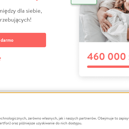
niędzy dla siebie,
trzebujących!
a darmo
?
echnologicznych, zarówno własnych, jak i naszych partnerów. Obejmuje to zapis
macje
O nas
Zbieraj n
artfon) oraz późniejsze uzyskiwanie do nich dostępu.