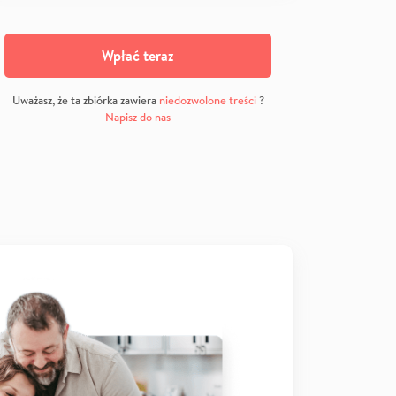
Wpłać teraz
Uważasz, że ta zbiórka zawiera
niedozwolone treści
?
Napisz do nas