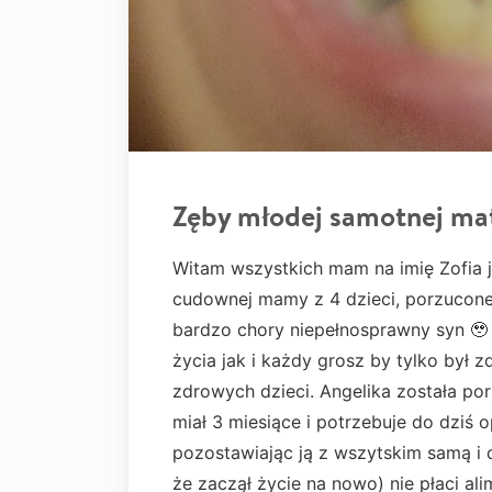
Zęby młodej samotnej ma
Witam wszystkich mam na imię Zofia je
cudownej mamy z 4 dzieci, porzuconej
bardzo chory niepełnosprawny syn 🥹
życia jak i każdy grosz by tylko był 
zdrowych dzieci. Angelika została po
miał 3 miesiące i potrzebuje do dziś o
pozostawiając ją z wszytskim samą i 
że zaczął życie na nowo) nie płaci alim