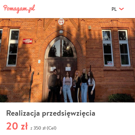
PL
Realizacja przedsięwzięcia
20 zł
350 zł (Cel)
z