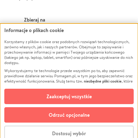
Zbieraj na
Informacje o plikach cookie
Leczenie
LGBTQ+
Zwierzęta
Powódź
Korzystamy z plików cookie oraz podobnych rozwiązań technologicznych,
zarówno własnych, jak i naszych partnerów. Obejmuje to zapisywanie i
Pożar
Wichura
przechowywanie informacji w pamięci Twojego urządzenia końcowego
(takiego jak np. laptop, tablet, smartfon) oraz późniejsze uzyskiwanie do nich
Ukraina
NGO
dostępu.
Sport
Religia
Wykorzystujemy te technologie przede wszystkim po to, aby zapewnić
Pomoc Finansowa
Edukacja
prawidłowe działanie serwisu Pomagam.pl, w tym jego bezpieczeństwo oraz
niezbędne pliki cookie
efektywność funkcjonowania. Służą temu tzw.
, które
Projekty
Podróż
pozostają zawsze aktywne.
Dowiedz się więcej
Pogrzeb
Impreza
opcjonalnych plików cookie
Dodatkowo, używamy
oraz podobnych
Zaakceptuj wszystkie
Społeczność lokalna
Ochrona środowiska
technologii do celów analitycznych i retargetingowych. Możesz wyrazić
zgodę na ich stosowanie lub jej odmówić. W dowolnym momencie masz
Kultura
Biznes
możliwość zmiany swoich preferencji na stronie „Zarządzaj zgodami cookie”,
Odrzuć opcjonalne
Polski
do której link znajdziesz w stopce serwisu Pomagam.pl. Opcjonalne pliki
cookie wykorzystywane są w następujących celach:
© CROWDING SP. Z O.O.
Analityka
– używamy tzw. plików cookie analitycznych, aby usprawniać
Dostosuj wybór
działanie serwisu Pomagam.pl. Dzięki nim możemy zrozumieć, jak