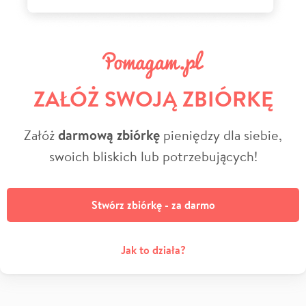
ZAŁÓŻ SWOJĄ ZBIÓRKĘ
Załóż
darmową zbiórkę
pieniędzy dla siebie,
swoich bliskich lub potrzebujących!
Stwórz zbiórkę - za darmo
Jak to działa?