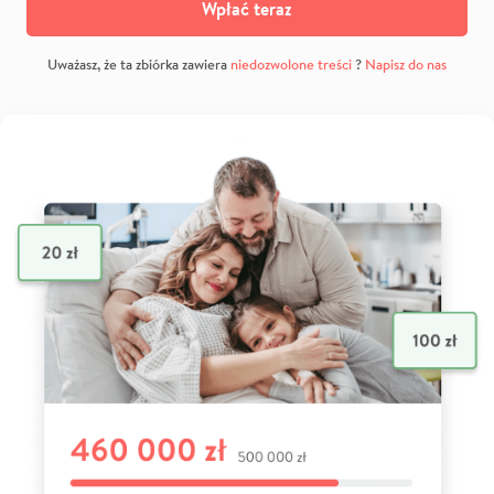
Wpłać teraz
Uważasz, że ta zbiórka zawiera
niedozwolone treści
?
Napisz do nas