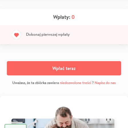
Wpłaty:
0
Dokonaj pierwszej wpłaty
Wpłać teraz
Uważasz, że ta zbiórka zawiera
niedozwolone treści
?
Napisz do nas