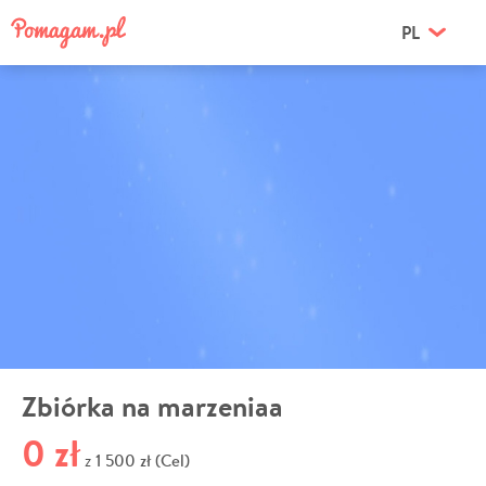
PL
Zbiórka na marzeniaa
0 zł
1 500 zł (Cel)
z