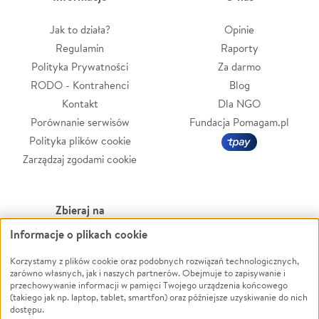
Jak to działa?
Opinie
Regulamin
Raporty
Polityka Prywatności
Za darmo
RODO - Kontrahenci
Blog
Kontakt
Dla NGO
Porównanie serwisów
Fundacja Pomagam.pl
Polityka plików cookie
Zarządzaj zgodami cookie
Zbieraj na
Informacje o plikach cookie
Leczenie
LGBTQ+
Zwierzęta
Powódź
Korzystamy z plików cookie oraz podobnych rozwiązań technologicznych,
zarówno własnych, jak i naszych partnerów. Obejmuje to zapisywanie i
Pożar
Wichura
przechowywanie informacji w pamięci Twojego urządzenia końcowego
(takiego jak np. laptop, tablet, smartfon) oraz późniejsze uzyskiwanie do nich
Ukraina
NGO
dostępu.
Sport
Religia