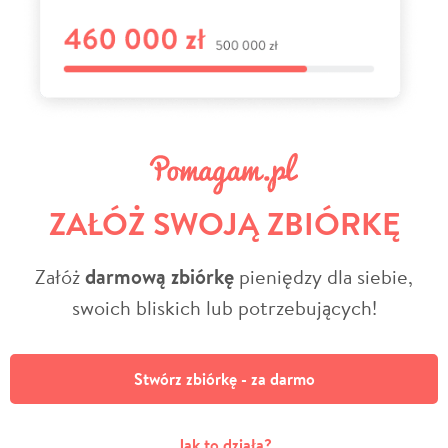
ZAŁÓŻ SWOJĄ ZBIÓRKĘ
Załóż
darmową zbiórkę
pieniędzy dla siebie,
swoich bliskich lub potrzebujących!
Stwórz zbiórkę - za darmo
Jak to działa?