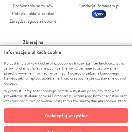
Porównanie serwisów
Fundacja Pomagam.pl
Polityka plików cookie
Zarządzaj zgodami cookie
Zbieraj na
Informacje o plikach cookie
Leczenie
LGBTQ+
Zwierzęta
Powódź
Korzystamy z plików cookie oraz podobnych rozwiązań technologicznych,
zarówno własnych, jak i naszych partnerów. Obejmuje to zapisywanie i
Pożar
Wichura
przechowywanie informacji w pamięci Twojego urządzenia końcowego
(takiego jak np. laptop, tablet, smartfon) oraz późniejsze uzyskiwanie do nich
Ukraina
NGO
dostępu.
Sport
Religia
Wykorzystujemy te technologie przede wszystkim po to, aby zapewnić
Pomoc Finansowa
Edukacja
prawidłowe działanie serwisu Pomagam.pl, w tym jego bezpieczeństwo oraz
niezbędne pliki cookie
efektywność funkcjonowania. Służą temu tzw.
, które
Projekty
Podróż
pozostają zawsze aktywne.
Dowiedz się więcej
Pogrzeb
Impreza
opcjonalnych plików cookie
Dodatkowo, używamy
oraz podobnych
Zaakceptuj wszystkie
Społeczność lokalna
Ochrona środowiska
technologii do celów analitycznych i retargetingowych. Możesz wyrazić
zgodę na ich stosowanie lub jej odmówić. W dowolnym momencie masz
Kultura
Biznes
możliwość zmiany swoich preferencji na stronie „Zarządzaj zgodami cookie”,