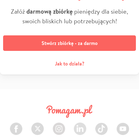
Załóż
darmową zbiórkę
pieniędzy dla siebie,
swoich bliskich lub potrzebujących!
Stwórz zbiórkę - za darmo
Jak to działa?
Facebook
Twitter
Instagram
LinkedIn
TikTok
Youtube