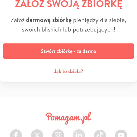
ZAŁÓŻ SWOJĄ ZBIÓRKĘ
Załóż
darmową zbiórkę
pieniędzy dla siebie,
swoich bliskich lub potrzebujących!
Stwórz zbiórkę - za darmo
Jak to działa?
Facebook
Twitter
Instagram
LinkedIn
TikTok
Youtube