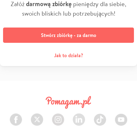
Załóż
darmową zbiórkę
pieniędzy dla siebie,
swoich bliskich lub potrzebujących!
Stwórz zbiórkę - za darmo
Jak to działa?
Facebook
Twitter
Instagram
LinkedIn
TikTok
Youtube