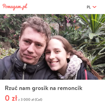
PL
Rzuć nam grosik na remoncik
0 zł
3 000 zł (Cel)
z