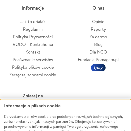
Informacje
O nas
Jak to działa?
Opinie
Regulamin
Raporty
Polityka Prywatności
Za darmo
RODO - Kontrahenci
Blog
Kontakt
Dla NGO
Porównanie serwisów
Fundacja Pomagam.pl
Polityka plików cookie
Zarządzaj zgodami cookie
Zbieraj na
Informacje o plikach cookie
Leczenie
LGBTQ+
Zwierzęta
Powódź
Korzystamy z plików cookie oraz podobnych rozwiązań technologicznych,
zarówno własnych, jak i naszych partnerów. Obejmuje to zapisywanie i
Pożar
Wichura
przechowywanie informacji w pamięci Twojego urządzenia końcowego