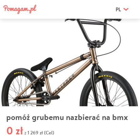
PL
pomóż grubemu nazbierać na bmx
0 zł
1 269 zł (Cel)
z