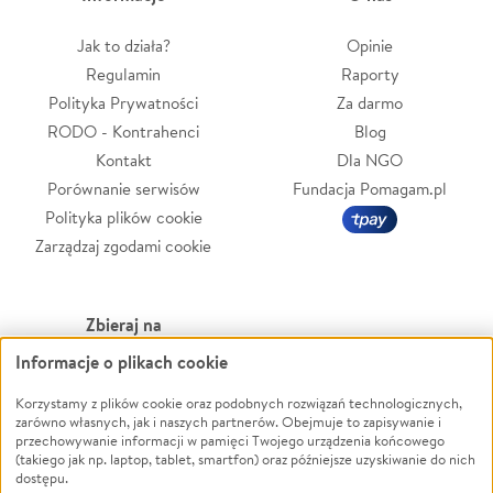
Jak to działa?
Opinie
Regulamin
Raporty
Polityka Prywatności
Za darmo
RODO - Kontrahenci
Blog
Kontakt
Dla NGO
Porównanie serwisów
Fundacja Pomagam.pl
Polityka plików cookie
Zarządzaj zgodami cookie
Zbieraj na
Informacje o plikach cookie
Leczenie
LGBTQ+
Zwierzęta
Powódź
Korzystamy z plików cookie oraz podobnych rozwiązań technologicznych,
zarówno własnych, jak i naszych partnerów. Obejmuje to zapisywanie i
Pożar
Wichura
przechowywanie informacji w pamięci Twojego urządzenia końcowego
(takiego jak np. laptop, tablet, smartfon) oraz późniejsze uzyskiwanie do nich
Ukraina
NGO
dostępu.
Sport
Religia