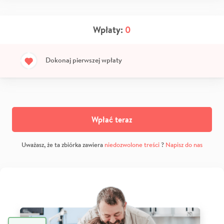
Wpłaty:
0
Dokonaj pierwszej wpłaty
Wpłać teraz
Uważasz, że ta zbiórka zawiera
niedozwolone treści
?
Napisz do nas