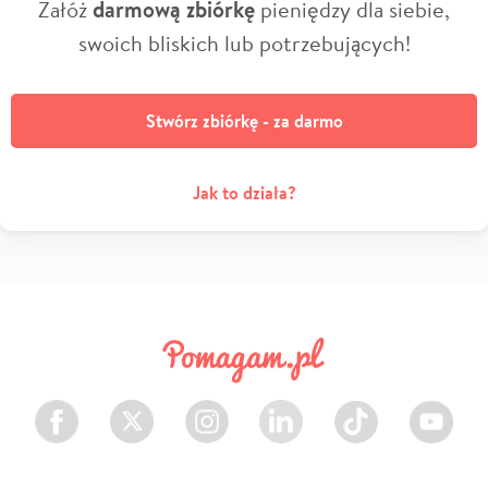
Załóż
darmową zbiórkę
pieniędzy dla siebie,
swoich bliskich lub potrzebujących!
Stwórz zbiórkę - za darmo
Jak to działa?
Facebook
Twitter
Instagram
LinkedIn
TikTok
Youtube