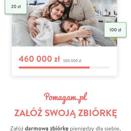
ZAŁÓŻ SWOJĄ ZBIÓRKĘ
Załóż
darmową zbiórkę
pieniędzy dla siebie,