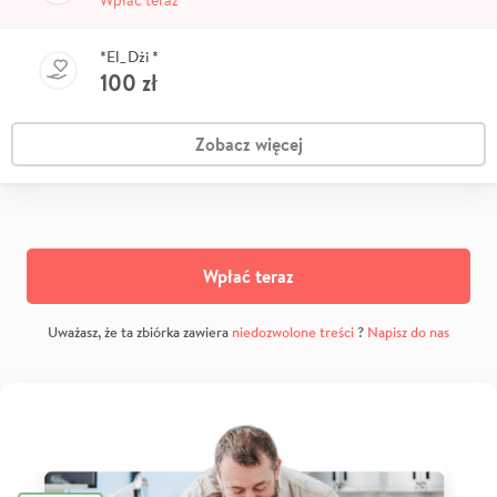
Wpłać teraz
*El_Dżi *
100
zł
Zobacz więcej
Wpłać teraz
Uważasz, że ta zbiórka zawiera
niedozwolone treści
?
Napisz do nas