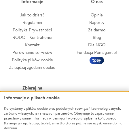
Informacje
O nas
Jak to działa?
Opinie
Regulamin
Raporty
Polityka Prywatności
Za darmo
RODO - Kontrahenci
Blog
Kontakt
Dla NGO
Porównanie serwisów
Fundacja Pomagam.pl
Polityka plików cookie
Zarządzaj zgodami cookie
Zbieraj na
Informacje o plikach cookie
Leczenie
LGBTQ+
Zwierzęta
Powódź
Korzystamy z plików cookie oraz podobnych rozwiązań technologicznych,
zarówno własnych, jak i naszych partnerów. Obejmuje to zapisywanie i
Pożar
Wichura
przechowywanie informacji w pamięci Twojego urządzenia końcowego
(takiego jak np. laptop, tablet, smartfon) oraz późniejsze uzyskiwanie do nich
Ukraina
NGO
dostępu.