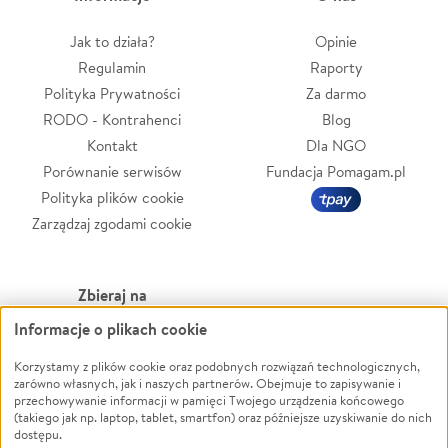
Jak to działa?
Opinie
Regulamin
Raporty
Polityka Prywatności
Za darmo
RODO - Kontrahenci
Blog
Kontakt
Dla NGO
Porównanie serwisów
Fundacja Pomagam.pl
Polityka plików cookie
Zarządzaj zgodami cookie
Zbieraj na
Informacje o plikach cookie
Leczenie
LGBTQ+
Zwierzęta
Powódź
Korzystamy z plików cookie oraz podobnych rozwiązań technologicznych,
zarówno własnych, jak i naszych partnerów. Obejmuje to zapisywanie i
Pożar
Wichura
przechowywanie informacji w pamięci Twojego urządzenia końcowego
(takiego jak np. laptop, tablet, smartfon) oraz późniejsze uzyskiwanie do nich
Ukraina
NGO
dostępu.
Sport
Religia