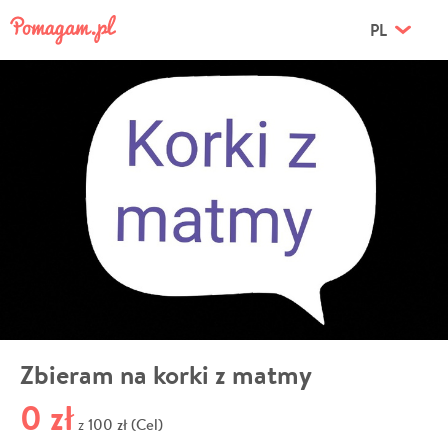
PL
Zbieram na korki z matmy
0 zł
100 zł (Cel)
z