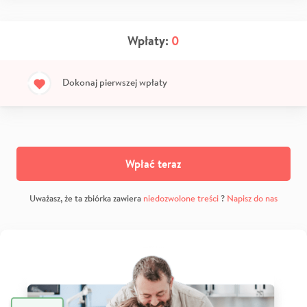
Wpłaty:
0
Dokonaj pierwszej wpłaty
Wpłać teraz
Uważasz, że ta zbiórka zawiera
niedozwolone treści
?
Napisz do nas