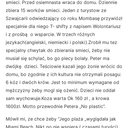
smieci. Przed osiemnasta wraca do domu. Dziennie
zbiera 15 worków smieci. Jeden z turystow ze
Szwajcarii odwiedzający co roku Mombasę przywiózł
specjalnie dla niego T- shifty z napisem Wolontariusz
i z prośbą o wsparcie. W trzech różnych
jezykach(angielski, niemiecki i polski).Zrobił mu tez
specjalny chwytak do zbierania smieci, żeby nie
musiał się schylać, bo go plecy bolały. Peter ma
dwójkę dzieci. Teściowie kazali jego żonie wrócic do
domu, bo zgodnie z ich kultura nie otrzymali posagu:
6 kóz i dwóch krów. Jest to minimum wymagane od
mężczyzny żeby mogl się ożenić. Dzieci nie oddał
sam wychowuje.Koza warta Ok 160 zł , a krowa
1600zl. Motto przewodnie Petera „No plastic”.
Mówił mi, ze chce żeby ”Jego plaża „wyglądała jak
Miami Beach. Nikt go nie wspiera ( czasami turyści)