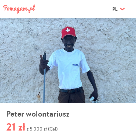
PL
Peter wolontariusz
21 zł
5 000 zł (Cel)
z