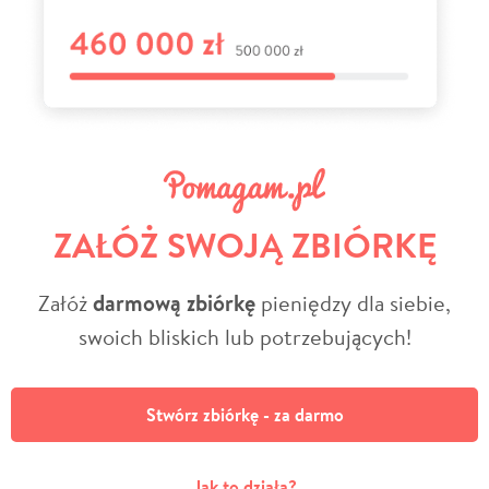
ZAŁÓŻ SWOJĄ ZBIÓRKĘ
Załóż
darmową zbiórkę
pieniędzy dla siebie,
swoich bliskich lub potrzebujących!
Stwórz zbiórkę - za darmo
Jak to działa?