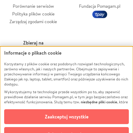
Porównanie serwisów
Fundacja Pomagam.pl
Polityka plików cookie
Zarządzaj zgodami cookie
Zbieraj na
Informacje o plikach cookie
Leczenie
LGBTQ+
Zwierzęta
Powódź
Korzystamy z plików cookie oraz podobnych rozwiązań technologicznych,
zarówno własnych, jak i naszych partnerów. Obejmuje to zapisywanie i
Pożar
Wichura
przechowywanie informacji w pamięci Twojego urządzenia końcowego
(takiego jak np. laptop, tablet, smartfon) oraz późniejsze uzyskiwanie do nich
Ukraina
NGO
dostępu.
Sport
Religia
Wykorzystujemy te technologie przede wszystkim po to, aby zapewnić
Pomoc Finansowa
Edukacja
prawidłowe działanie serwisu Pomagam.pl, w tym jego bezpieczeństwo oraz
niezbędne pliki cookie
efektywność funkcjonowania. Służą temu tzw.
, które
Projekty
Podróż
pozostają zawsze aktywne.
Dowiedz się więcej
Pogrzeb
Impreza
opcjonalnych plików cookie
Dodatkowo, używamy
oraz podobnych
Zaakceptuj wszystkie
Społeczność lokalna
Ochrona środowiska
technologii do celów analitycznych i retargetingowych. Możesz wyrazić
zgodę na ich stosowanie lub jej odmówić. W dowolnym momencie masz
Kultura
Biznes
możliwość zmiany swoich preferencji na stronie „Zarządzaj zgodami cookie”,