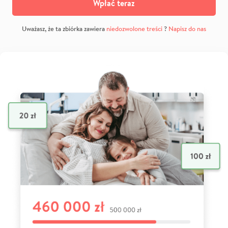
Wpłać teraz
Uważasz, że ta zbiórka zawiera
niedozwolone treści
?
Napisz do nas