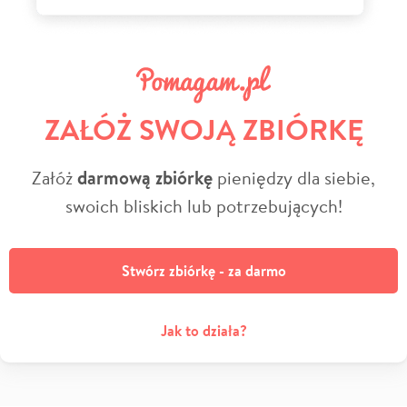
ZAŁÓŻ SWOJĄ ZBIÓRKĘ
Załóż
darmową zbiórkę
pieniędzy dla siebie,
swoich bliskich lub potrzebujących!
Stwórz zbiórkę - za darmo
Jak to działa?