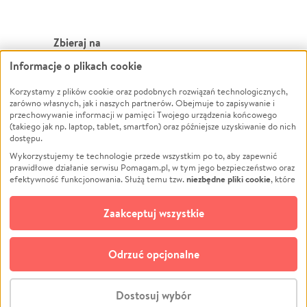
Zbieraj na
Informacje o plikach cookie
Leczenie
LGBTQ+
Zwierzęta
Powódź
Korzystamy z plików cookie oraz podobnych rozwiązań technologicznych,
zarówno własnych, jak i naszych partnerów. Obejmuje to zapisywanie i
Pożar
Wichura
przechowywanie informacji w pamięci Twojego urządzenia końcowego
(takiego jak np. laptop, tablet, smartfon) oraz późniejsze uzyskiwanie do nich
Ukraina
NGO
dostępu.
Sport
Religia
Wykorzystujemy te technologie przede wszystkim po to, aby zapewnić
Pomoc Finansowa
Edukacja
prawidłowe działanie serwisu Pomagam.pl, w tym jego bezpieczeństwo oraz
niezbędne pliki cookie
efektywność funkcjonowania. Służą temu tzw.
, które
Projekty
Podróż
pozostają zawsze aktywne.
Dowiedz się więcej
Pogrzeb
Impreza
opcjonalnych plików cookie
Dodatkowo, używamy
oraz podobnych
Zaakceptuj wszystkie
Społeczność lokalna
Ochrona środowiska
technologii do celów analitycznych i retargetingowych. Możesz wyrazić
zgodę na ich stosowanie lub jej odmówić. W dowolnym momencie masz
Kultura
Biznes
możliwość zmiany swoich preferencji na stronie „Zarządzaj zgodami cookie”,
Odrzuć opcjonalne
Polski
do której link znajdziesz w stopce serwisu Pomagam.pl. Opcjonalne pliki
cookie wykorzystywane są w następujących celach:
© CROWDING SP. Z O.O.
Analityka
– używamy tzw. plików cookie analitycznych, aby usprawniać
Dostosuj wybór
działanie serwisu Pomagam.pl. Dzięki nim możemy zrozumieć, jak