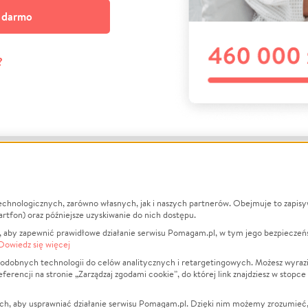
a darmo
?
echnologicznych, zarówno własnych, jak i naszych partnerów. Obejmuje to zapis
macje
O nas
Zbieraj n
artfon) oraz późniejsze uzyskiwanie do nich dostępu.
 aby zapewnić prawidłowe działanie serwisu Pomagam.pl, w tym jego bezpieczeń
działa?
Opinie
Leczenie
Dowiedz się więcej
min
Raporty
Zwierzęta
odobnych technologii do celów analitycznych i retargetingowych. Możesz wyrazi
ncji na stronie „Zarządzaj zgodami cookie”, do której link znajdziesz w stopce
ka Prywatności
Za darmo
Pożar
 Kontrahenci
Blog
Ukraina
ch, aby usprawniać działanie serwisu Pomagam.pl. Dzięki nim możemy zrozumieć, j