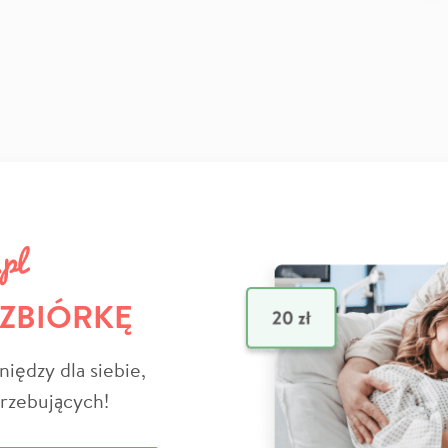
 ZBIÓRKĘ
niędzy dla siebie,
trzebujących!