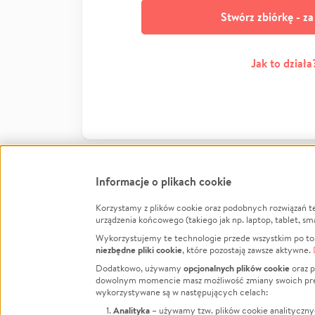
Stwórz zbiórkę - z
Jak to działa
Informacje o plikach cookie
Korzystamy z plików cookie oraz podobnych rozwiązań t
Infor
urządzenia końcowego (takiego jak np. laptop, tablet, sm
Wykorzystujemy te technologie przede wszystkim po to,
Jak to 
niezbędne pliki cookie
, które pozostają zawsze aktywne.
Facebook
Twitter
Instagram
Regula
opcjonalnych plików cookie
Dodatkowo, używamy
oraz p
dowolnym momencie masz możliwość zmiany swoich prefere
Polity
LinkedIn
TikTok
Youtube
wykorzystywane są w następujących celach:
RODO -
Analityka
– używamy tzw. plików cookie analityczny