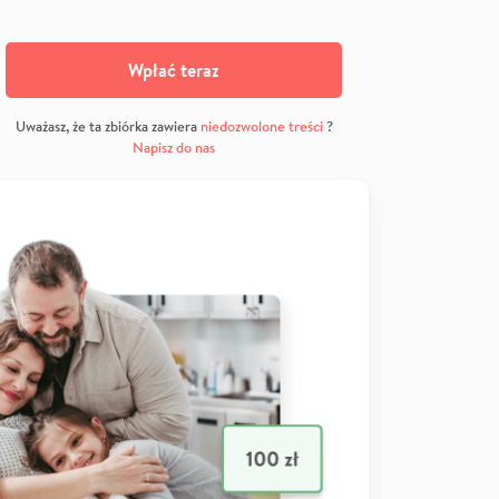
Wpłać teraz
Uważasz, że ta zbiórka zawiera
niedozwolone treści
?
Napisz do nas