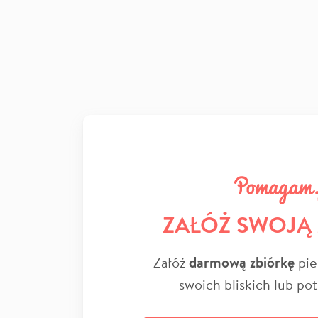
ZAŁÓŻ SWOJĄ
Załóż
darmową zbiórkę
pie
swoich bliskich lub po