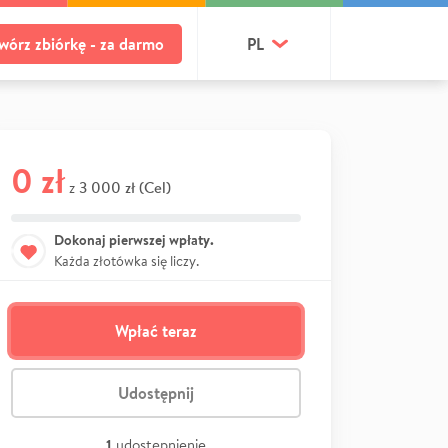
wórz zbiórkę - za darmo
PL
0 zł
3 000 zł (Cel)
z
Dokonaj pierwszej wpłaty.
Każda złotówka się liczy.
Wpłać teraz
Udostępnij
1
udostępnienie