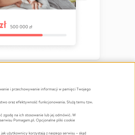
ywanie i przechowywanie informacji w pamięci Twojego
a
stwo oraz efektywność funkcjonowania. Służą temu tzw.
LGBTQ+
Powódź
ć zgodę na ich stosowanie lub jej odmówić. W
 serwisu Pomagam.pl. Opcjonalne pliki cookie
Wichura
NGO
ak użytkownicy korzystają z naszego serwisu – skąd