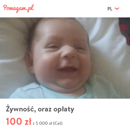
PL
Żywność, oraz opłaty
100 zł
5 000 zł (Cel)
z