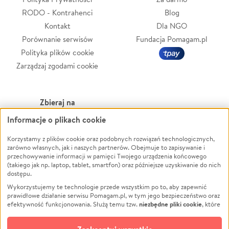
RODO - Kontrahenci
Blog
Kontakt
Dla NGO
Porównanie serwisów
Fundacja Pomagam.pl
Polityka plików cookie
Zarządzaj zgodami cookie
Zbieraj na
Informacje o plikach cookie
Leczenie
LGBTQ+
Zwierzęta
Powódź
Korzystamy z plików cookie oraz podobnych rozwiązań technologicznych,
zarówno własnych, jak i naszych partnerów. Obejmuje to zapisywanie i
Pożar
Wichura
przechowywanie informacji w pamięci Twojego urządzenia końcowego
(takiego jak np. laptop, tablet, smartfon) oraz późniejsze uzyskiwanie do nich
Ukraina
NGO
dostępu.
Sport
Religia
Wykorzystujemy te technologie przede wszystkim po to, aby zapewnić
Pomoc Finansowa
Edukacja
prawidłowe działanie serwisu Pomagam.pl, w tym jego bezpieczeństwo oraz
niezbędne pliki cookie
efektywność funkcjonowania. Służą temu tzw.
, które
Projekty
Podróż
pozostają zawsze aktywne.
Dowiedz się więcej
Pogrzeb
Impreza
opcjonalnych plików cookie
Dodatkowo, używamy
oraz podobnych