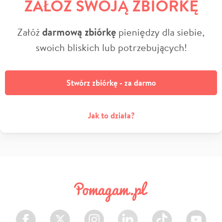
ZAŁÓŻ SWOJĄ ZBIÓRKĘ
Załóż
darmową zbiórkę
pieniędzy dla siebie,
swoich bliskich lub potrzebujących!
Stwórz zbiórkę - za darmo
Jak to działa?
Facebook
Twitter
Instagram
LinkedIn
TikTok
Youtube