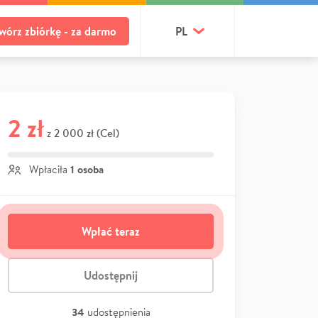
wórz zbiórkę - za darmo
PL
2 zł
2 000 zł (Cel)
z
1 osoba
Wpłaciła
Wpłać teraz
Udostępnij
34
udostępnienia