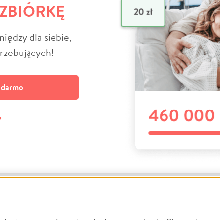
 ZBIÓRKĘ
niędzy dla siebie,
trzebujących!
a darmo
?