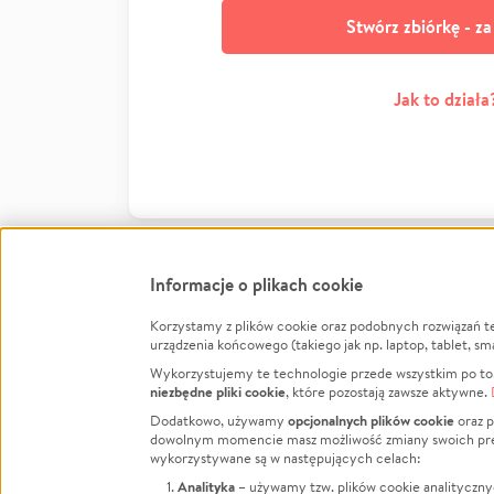
Stwórz zbiórkę - z
Jak to działa
Informacje o plikach cookie
Korzystamy z plików cookie oraz podobnych rozwiązań t
Infor
urządzenia końcowego (takiego jak np. laptop, tablet, sm
Wykorzystujemy te technologie przede wszystkim po to,
Jak to 
niezbędne pliki cookie
, które pozostają zawsze aktywne.
Facebook
Twitter
Instagram
Regula
opcjonalnych plików cookie
Dodatkowo, używamy
oraz p
dowolnym momencie masz możliwość zmiany swoich prefere
Polity
LinkedIn
TikTok
Youtube
wykorzystywane są w następujących celach:
RODO -
Analityka
– używamy tzw. plików cookie analityczny