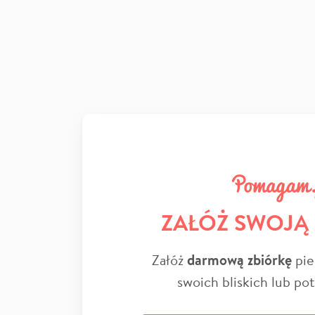
ZAŁÓŻ SWOJĄ
Załóż
darmową zbiórkę
pie
swoich bliskich lub po