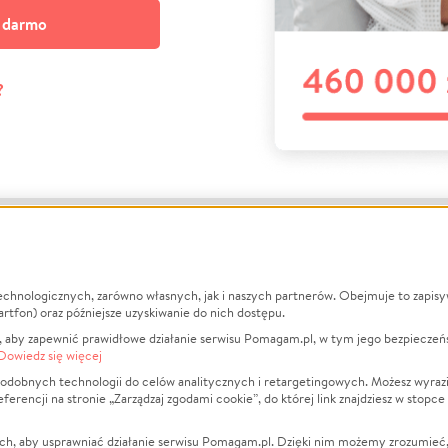
a darmo
?
echnologicznych, zarówno własnych, jak i naszych partnerów. Obejmuje to zapis
macje
O nas
Zbieraj n
artfon) oraz późniejsze uzyskiwanie do nich dostępu.
 aby zapewnić prawidłowe działanie serwisu Pomagam.pl, w tym jego bezpieczeń
działa?
Opinie
Leczenie
Dowiedz się więcej
min
Raporty
Zwierzęta
odobnych technologii do celów analitycznych i retargetingowych. Możesz wyrazi
ncji na stronie „Zarządzaj zgodami cookie”, do której link znajdziesz w stopce
ka Prywatności
Za darmo
Pożar
 Kontrahenci
Blog
Ukraina
ch, aby usprawniać działanie serwisu Pomagam.pl. Dzięki nim możemy zrozumieć, j