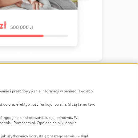
ywanie i przechowywanie informacji w pamięci Twojego
a
stwo oraz efektywność funkcjonowania. Służą temu tzw.
LGBTQ+
Powódź
ć zgodę na ich stosowanie lub jej odmówić. W
 serwisu Pomagam.pl. Opcjonalne pliki cookie
Wichura
NGO
ak użytkownicy korzystają z naszego serwisu – skąd