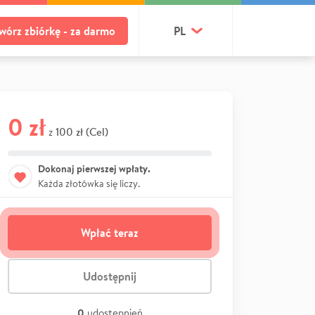
wórz zbiórkę - za darmo
PL
0 zł
100 zł (Cel)
z
Dokonaj pierwszej wpłaty.
Każda złotówka się liczy.
Wpłać teraz
Udostępnij
0
udostępnień