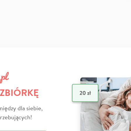
 ZBIÓRKĘ
niędzy dla siebie,
trzebujących!