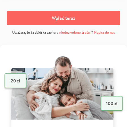
Wpłać teraz
Uważasz, że ta zbiórka zawiera
niedozwolone treści
?
Napisz do nas