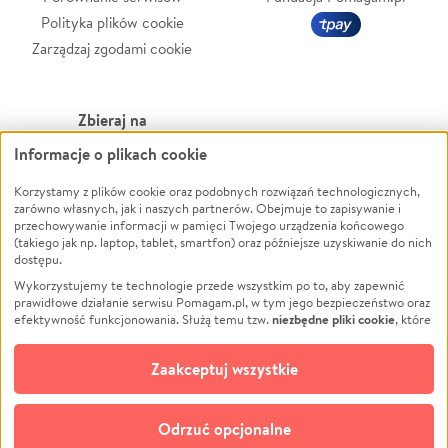
Polityka plików cookie
Zarządzaj zgodami cookie
Zbieraj na
Informacje o plikach cookie
Leczenie
LGBTQ+
Zwierzęta
Powódź
Korzystamy z plików cookie oraz podobnych rozwiązań technologicznych,
zarówno własnych, jak i naszych partnerów. Obejmuje to zapisywanie i
Pożar
Wichura
przechowywanie informacji w pamięci Twojego urządzenia końcowego
(takiego jak np. laptop, tablet, smartfon) oraz późniejsze uzyskiwanie do nich
Ukraina
NGO
dostępu.
Sport
Religia
Wykorzystujemy te technologie przede wszystkim po to, aby zapewnić
Pomoc Finansowa
Edukacja
prawidłowe działanie serwisu Pomagam.pl, w tym jego bezpieczeństwo oraz
niezbędne pliki cookie
efektywność funkcjonowania. Służą temu tzw.
, które
Projekty
Podróż
pozostają zawsze aktywne.
Dowiedz się więcej
Pogrzeb
Impreza
opcjonalnych plików cookie
Dodatkowo, używamy
oraz podobnych
Zaakceptuj wszystkie
Społeczność lokalna
Ochrona środowiska
technologii do celów analitycznych i retargetingowych. Możesz wyrazić
zgodę na ich stosowanie lub jej odmówić. W dowolnym momencie masz
Kultura
Biznes
możliwość zmiany swoich preferencji na stronie „Zarządzaj zgodami cookie”,
Odrzuć opcjonalne
Polski
do której link znajdziesz w stopce serwisu Pomagam.pl. Opcjonalne pliki
cookie wykorzystywane są w następujących celach: