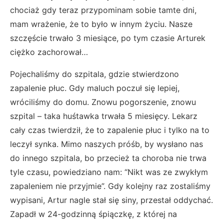
chociaż gdy teraz przypominam sobie tamte dni,
mam wrażenie, że to było w innym życiu. Nasze
szczęście trwało 3 miesiące, po tym czasie Arturek
ciężko zachorował…
Pojechaliśmy do szpitala, gdzie stwierdzono
zapalenie płuc. Gdy maluch poczuł się lepiej,
wróciliśmy do domu. Znowu pogorszenie, znowu
szpital – taka huśtawka trwała 5 miesięcy. Lekarz
cały czas twierdził, że to zapalenie płuc i tylko na to
leczył synka. Mimo naszych próśb, by wysłano nas
do innego szpitala, bo przecież ta choroba nie trwa
tyle czasu, powiedziano nam: “Nikt was ze zwykłym
zapaleniem nie przyjmie”. Gdy kolejny raz zostaliśmy
wypisani, Artur nagle stał się siny, przestał oddychać.
Zapadł w 24-godzinną śpiączkę, z której na