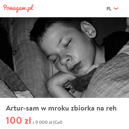
PL
Artur-sam w mroku zbiorka na reh
100 zł
9 000 zł (Cel)
z