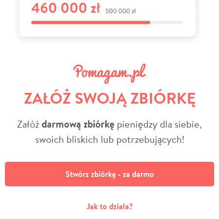
ZAŁÓŻ SWOJĄ ZBIÓRKĘ
Załóż
darmową zbiórkę
pieniędzy dla siebie,
swoich bliskich lub potrzebujących!
Stwórz zbiórkę - za darmo
Jak to działa?