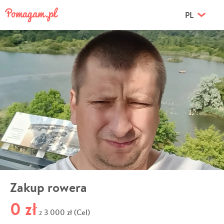
PL
Zakup rowera
0 zł
3 000 zł (Cel)
z