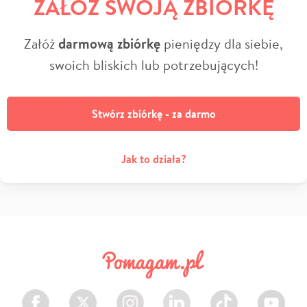
ZAŁÓŻ SWOJĄ ZBIÓRKĘ
Załóż
darmową zbiórkę
pieniędzy dla siebie,
swoich bliskich lub potrzebujących!
Stwórz zbiórkę - za darmo
Jak to działa?
Facebook
Twitter
Instagram
LinkedIn
TikTok
Youtube