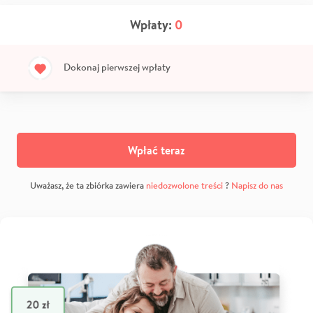
Wpłaty:
0
Dokonaj pierwszej wpłaty
Wpłać teraz
Uważasz, że ta zbiórka zawiera
niedozwolone treści
?
Napisz do nas