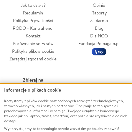
Jak to działa?
Opinie
Regulamin
Raporty
Polityka Prywatności
Za darmo
RODO - Kontrahenci
Blog
Kontakt
Dla NGO
Porównanie serwisów
Fundacja Pomagam.pl
Polityka plików cookie
Zarządzaj zgodami cookie
Zbieraj na
Informacje o plikach cookie
Leczenie
LGBTQ+
Zwierzęta
Powódź
Korzystamy z plików cookie oraz podobnych rozwiązań technologicznych,
zarówno własnych, jak i naszych partnerów. Obejmuje to zapisywanie i
Pożar
Wichura
przechowywanie informacji w pamięci Twojego urządzenia końcowego
(takiego jak np. laptop, tablet, smartfon) oraz późniejsze uzyskiwanie do nich
Ukraina
NGO
dostępu.
Sport
Religia
Wykorzystujemy te technologie przede wszystkim po to, aby zapewnić
Pomoc Finansowa
Edukacja