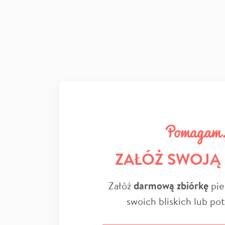
ZAŁÓŻ SWOJĄ
Załóż
darmową zbiórkę
pie
swoich bliskich lub po