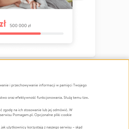
ywanie i przechowywanie informacji w pamięci Twojego
a
stwo oraz efektywność funkcjonowania. Służą temu tzw.
LGBTQ+
Powódź
ć zgodę na ich stosowanie lub jej odmówić. W
 serwisu Pomagam.pl. Opcjonalne pliki cookie
Wichura
NGO
ak użytkownicy korzystają z naszego serwisu – skąd