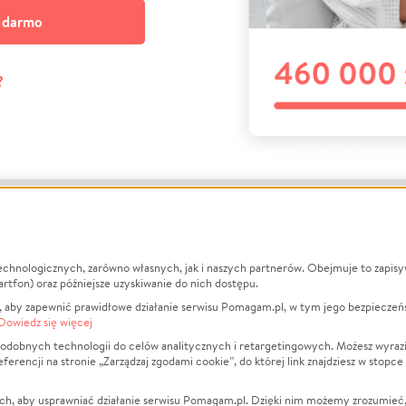
a darmo
?
echnologicznych, zarówno własnych, jak i naszych partnerów. Obejmuje to zapis
macje
O nas
Zbieraj n
artfon) oraz późniejsze uzyskiwanie do nich dostępu.
 aby zapewnić prawidłowe działanie serwisu Pomagam.pl, w tym jego bezpieczeń
działa?
Opinie
Leczenie
Dowiedz się więcej
min
Raporty
Zwierzęta
odobnych technologii do celów analitycznych i retargetingowych. Możesz wyrazi
ncji na stronie „Zarządzaj zgodami cookie”, do której link znajdziesz w stopce
ka Prywatności
Za darmo
Pożar
 Kontrahenci
Blog
Ukraina
ch, aby usprawniać działanie serwisu Pomagam.pl. Dzięki nim możemy zrozumieć, j