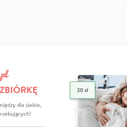
 ZBIÓRKĘ
niędzy dla siebie,
trzebujących!