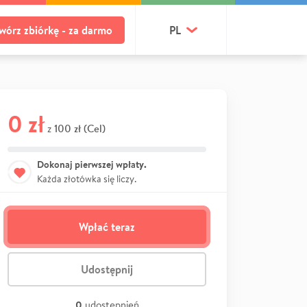
wórz zbiórkę - za darmo
PL
0 zł
100 zł (Cel)
z
Dokonaj pierwszej wpłaty.
Każda złotówka się liczy.
Wpłać teraz
Udostępnij
0
udostępnień