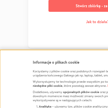
Stwórz zbiórkę - z
Jak to działa
Informacje o plikach cookie
Korzystamy z plików cookie oraz podobnych rozwiązań t
Infor
urządzenia końcowego (takiego jak np. laptop, tablet, sm
Wykorzystujemy te technologie przede wszystkim po to,
Jak to 
niezbędne pliki cookie
, które pozostają zawsze aktywne.
Facebook
Twitter
Instagram
Regula
opcjonalnych plików cookie
Dodatkowo, używamy
oraz p
dowolnym momencie masz możliwość zmiany swoich prefere
Polity
LinkedIn
TikTok
Youtube
wykorzystywane są w następujących celach:
RODO -
Analityka
– używamy tzw. plików cookie analityczny