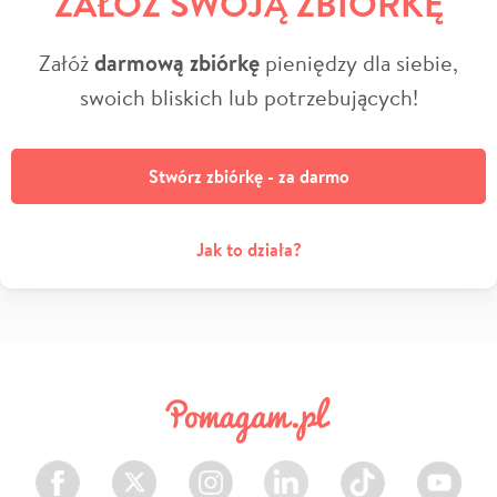
ZAŁÓŻ SWOJĄ ZBIÓRKĘ
Załóż
darmową zbiórkę
pieniędzy dla siebie,
swoich bliskich lub potrzebujących!
Stwórz zbiórkę - za darmo
Jak to działa?
Facebook
Twitter
Instagram
LinkedIn
TikTok
Youtube