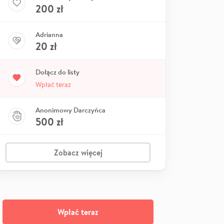
200
zł
Adrianna
20
zł
Dołącz do listy
Wpłać teraz
Anonimowy Darczyńca
500
zł
Zobacz więcej
Wpłać teraz