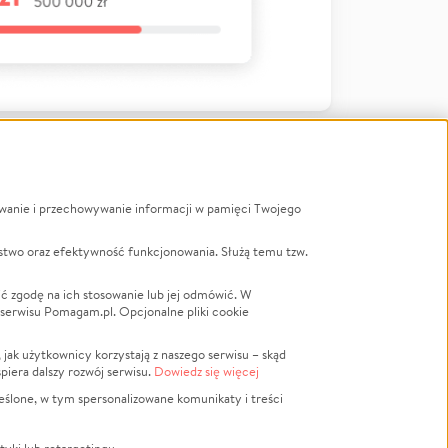
ywanie i przechowywanie informacji w pamięci Twojego
a
stwo oraz efektywność funkcjonowania. Służą temu tzw.
LGBTQ+
Powódź
ć zgodę na ich stosowanie lub jej odmówić. W
 serwisu Pomagam.pl. Opcjonalne pliki cookie
Wichura
NGO
ak użytkownicy korzystają z naszego serwisu – skąd
Religia
spiera dalszy rozwój serwisu.
Dowiedz się więcej
nansowa
Edukacja
eślone, w tym spersonalizowane komunikaty i treści
Podróż
Impreza