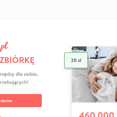
 ZBIÓRKĘ
niędzy dla siebie,
trzebujących!
a darmo