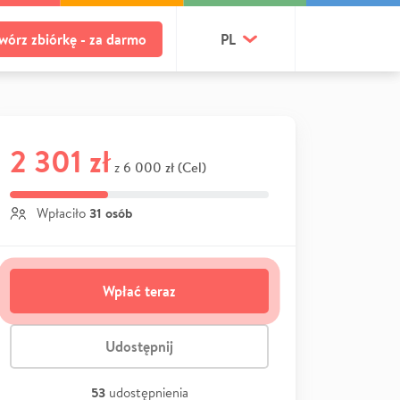
wórz zbiórkę - za darmo
PL
2 301 zł
6 000 zł (Cel)
z
31 osób
Wpłaciło
Wpłać teraz
Udostępnij
53
udostępnienia