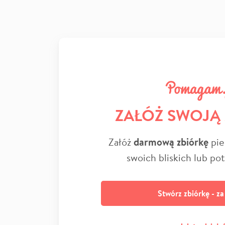
ZAŁÓŻ SWOJĄ
Załóż
darmową zbiórkę
pie
swoich bliskich lub po
Stwórz zbiórkę - z