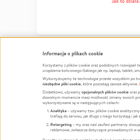
Jak to działa
Informacje o plikach cookie
Korzystamy z plików cookie oraz podobnych rozwiązań t
Infor
urządzenia końcowego (takiego jak np. laptop, tablet, sm
Wykorzystujemy te technologie przede wszystkim po to,
Jak to 
niezbędne pliki cookie
, które pozostają zawsze aktywne.
Facebook
Twitter
Instagram
Regula
opcjonalnych plików cookie
Dodatkowo, używamy
oraz p
dowolnym momencie masz możliwość zmiany swoich prefere
Polity
LinkedIn
TikTok
Youtube
wykorzystywane są w następujących celach:
RODO -
Analityka
– używamy tzw. plików cookie analityczny
Kontak
trafiają do serwisu, jak długo z niego korzystają i j
Porówn
Retargeting
– my oraz nasi zaufani partnerzy stosu
reklamowe, zwłaszcza dotyczące prowadzonych w se
Polityk
Zarząd