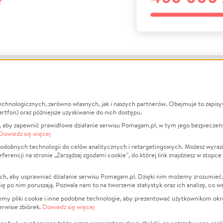
?
echnologicznych, zarówno własnych, jak i naszych partnerów. Obejmuje to zapis
macje
O nas
Zbieraj n
artfon) oraz późniejsze uzyskiwanie do nich dostępu.
 aby zapewnić prawidłowe działanie serwisu Pomagam.pl, w tym jego bezpieczeń
działa?
Opinie
Leczenie
Dowiedz się więcej
min
Raporty
Zwierzęta
odobnych technologii do celów analitycznych i retargetingowych. Możesz wyrazi
ncji na stronie „Zarządzaj zgodami cookie”, do której link znajdziesz w stopce
ka Prywatności
Za darmo
Pożar
 Kontrahenci
Blog
Ukraina
ch, aby usprawniać działanie serwisu Pomagam.pl. Dzięki nim możemy zrozumieć, j
t
Dla NGO
Sport
ak się po nim poruszają. Pozwala nam to na tworzenie statystyk oraz ich analizę, co w
anie serwisów
Fundacja Pomagam.pl
Pomoc Fi
jemy pliki cookie i inne podobne technologie, aby prezentować użytkownikom okr
rwisie zbiórek.
Dowiedz się więcej
a plików cookie
Projekty
zaj zgodami cookie
Pogrzeb