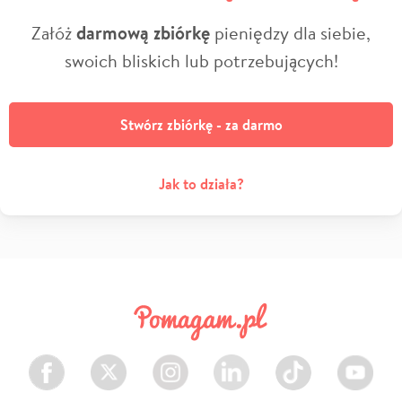
Załóż
darmową zbiórkę
pieniędzy dla siebie,
swoich bliskich lub potrzebujących!
Stwórz zbiórkę - za darmo
Jak to działa?
Facebook
Twitter
Instagram
LinkedIn
TikTok
Youtube