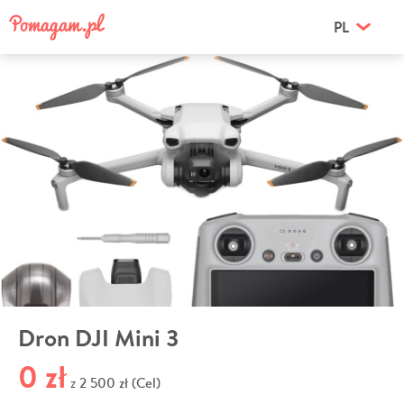
PL
Dron DJI Mini 3
0 zł
2 500 zł (Cel)
z