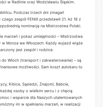
ści w Radlinie oraz Wodzisławiu Śląskim.
ublińcu. Podczas trzech dni zmagań
z czego zespół FENIX przedstawił 21. Aż 18 z
zpośrednią nominację na Mistrzostwa Polski.
ie marzeń i pokaz umiejętności – Mistrzostwa
py w Monza we Włoszech. Każdy wyjazd wiąże
arczony jest zespół i rodzice.
u do Włoch (transport i zakwaterowanie) – są
finansowe możliwości. Sam koszt autokaru to
y, Kibice, Sąsiedzi, Znajomi, Babcie,
każdej osoby o wielkim sercu i z chęcią
pomoc i wsparcie dla Naszych utalentowanych
Pomóżmy im w spełnianiu marzeń, w realizacji