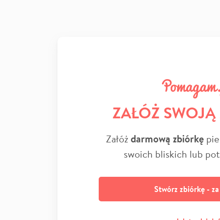
ZAŁÓŻ SWOJĄ
Załóż
darmową zbiórkę
pie
swoich bliskich lub po
Stwórz zbiórkę - z