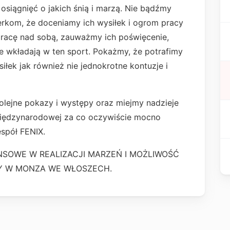
 osiągnięć o jakich śnią i marzą. Nie bądźmy
erkom, że doceniamy ich wysiłek i ogrom pracy
 pracę nad sobą, zauważmy ich poświęcenie,
kie wkładają w ten sport. Pokażmy, że potrafimy
iłek jak również nie jednokrotne kontuzje i
lejne pokazy i występy oraz miejmy nadzieje
międzynarodowej za co oczywiście mocno
spół FENIX.
NSOWE W REALIZACJI MARZEŃ I MOŻLIWOŚĆ
Y W MONZA WE WŁOSZECH.