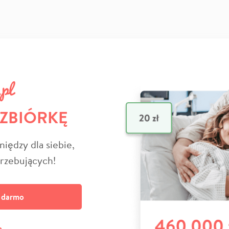
 ZBIÓRKĘ
niędzy dla siebie,
trzebujących!
a darmo