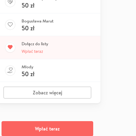
50
zł
Bogusława Marut
50
zł
Dołącz do listy
Wpłać teraz
Młody
50
zł
Zobacz więcej
Wpłać teraz