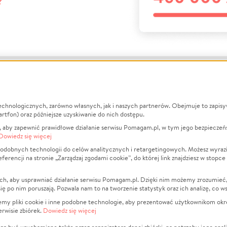
?
echnologicznych, zarówno własnych, jak i naszych partnerów. Obejmuje to zapis
macje
O nas
Zbieraj n
artfon) oraz późniejsze uzyskiwanie do nich dostępu.
 aby zapewnić prawidłowe działanie serwisu Pomagam.pl, w tym jego bezpieczeń
działa?
Opinie
Leczenie
Dowiedz się więcej
min
Raporty
Zwierzęta
odobnych technologii do celów analitycznych i retargetingowych. Możesz wyrazi
ncji na stronie „Zarządzaj zgodami cookie”, do której link znajdziesz w stopce
ka Prywatności
Za darmo
Pożar
 Kontrahenci
Blog
Ukraina
ch, aby usprawniać działanie serwisu Pomagam.pl. Dzięki nim możemy zrozumieć, j
t
Dla NGO
Sport
ak się po nim poruszają. Pozwala nam to na tworzenie statystyk oraz ich analizę, co w
anie serwisów
Fundacja Pomagam.pl
Pomoc Fi
jemy pliki cookie i inne podobne technologie, aby prezentować użytkownikom okr
rwisie zbiórek.
Dowiedz się więcej
a plików cookie
Projekty
zaj zgodami cookie
Pogrzeb