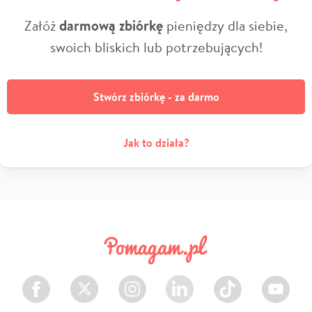
Załóż
darmową zbiórkę
pieniędzy dla siebie,
swoich bliskich lub potrzebujących!
Stwórz zbiórkę - za darmo
Jak to działa?
Facebook
Twitter
Instagram
LinkedIn
TikTok
Youtube