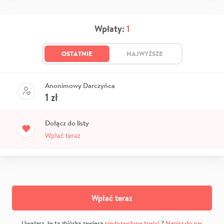
Wpłaty:
1
OSTATNIE
NAJWYŻSZE
Anonimowy Darczyńca
1
zł
Dołącz do listy
Wpłać teraz
Wpłać teraz
Uważasz, że ta zbiórka zawiera
niedozwolone treści
?
Napisz do nas