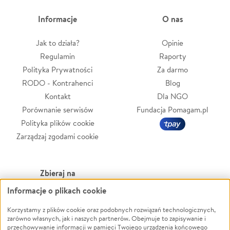
Informacje
O nas
Jak to działa?
Opinie
Regulamin
Raporty
Polityka Prywatności
Za darmo
RODO - Kontrahenci
Blog
Kontakt
Dla NGO
Porównanie serwisów
Fundacja Pomagam.pl
Polityka plików cookie
Zarządzaj zgodami cookie
Zbieraj na
Informacje o plikach cookie
Leczenie
LGBTQ+
Zwierzęta
Powódź
Korzystamy z plików cookie oraz podobnych rozwiązań technologicznych,
zarówno własnych, jak i naszych partnerów. Obejmuje to zapisywanie i
Pożar
Wichura
przechowywanie informacji w pamięci Twojego urządzenia końcowego