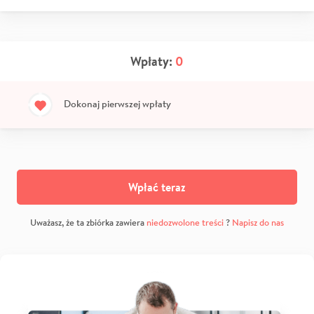
Wpłaty:
0
Dokonaj pierwszej wpłaty
Wpłać teraz
Uważasz, że ta zbiórka zawiera
niedozwolone treści
?
Napisz do nas