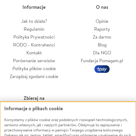
Informacje
O nas
Jak to działa?
Opinie
Regulamin
Raporty
Polityka Prywatności
Za darmo
RODO - Kontrahenci
Blog
Kontakt
Dla NGO
Porównanie serwisów
Fundacja Pomagam.pl
Polityka plików cookie
Zarządzaj zgodami cookie
Zbieraj na
Informacje o plikach cookie
Leczenie
LGBTQ+
Zwierzęta
Powódź
Korzystamy z plików cookie oraz podobnych rozwiązań technologicznych,
zarówno własnych, jak i naszych partnerów. Obejmuje to zapisywanie i
Pożar
Wichura
przechowywanie informacji w pamięci Twojego urządzenia końcowego
(takiego jak np. laptop, tablet, smartfon) oraz późniejsze uzyskiwanie do nich
Ukraina
NGO