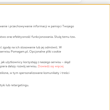
ywanie i przechowywanie informacji w pamięci Twojego
a
stwo oraz efektywność funkcjonowania. Służą temu tzw.
LGBTQ+
Powódź
ć zgodę na ich stosowanie lub jej odmówić. W
 serwisu Pomagam.pl. Opcjonalne pliki cookie
Wichura
NGO
ak użytkownicy korzystają z naszego serwisu – skąd
Religia
spiera dalszy rozwój serwisu.
Dowiedz się więcej
nansowa
Edukacja
eślone, w tym spersonalizowane komunikaty i treści
Podróż
Impreza
tyki lub retargetingu.
ść lokalna
Ochrona środowiska
Biznes