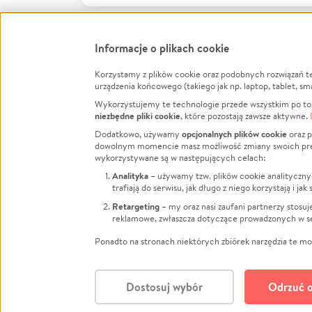
Informacje o plikach cookie
Korzystamy z plików cookie oraz podobnych rozwiązań t
Infor
urządzenia końcowego (takiego jak np. laptop, tablet, sm
Wykorzystujemy te technologie przede wszystkim po to,
Jak to 
niezbędne pliki cookie
, które pozostają zawsze aktywne.
Facebook
Twitter
Instagram
Regula
opcjonalnych plików cookie
Dodatkowo, używamy
oraz p
dowolnym momencie masz możliwość zmiany swoich prefere
Polity
LinkedIn
TikTok
Youtube
wykorzystywane są w następujących celach:
RODO -
Analityka
– używamy tzw. plików cookie analityczny
Kontak
trafiają do serwisu, jak długo z niego korzystają i j
Porówn
Retargeting
– my oraz nasi zaufani partnerzy stosu
reklamowe, zwłaszcza dotyczące prowadzonych w se
Polityk
Zarząd
Ponadto na stronach niektórych zbiórek narzędzia te mog
Dostosuj wybór
Odrzuć o
Polski