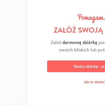
ZAŁÓŻ SWOJĄ
Załóż
darmową zbiórkę
pie
swoich bliskich lub po
Stwórz zbiórkę - z
Jak to działa