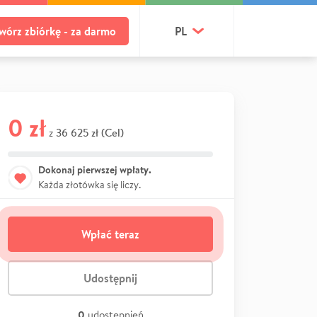
wórz zbiórkę - za darmo
PL
0 zł
36 625 zł (Cel)
z
Dokonaj pierwszej wpłaty.
Każda złotówka się liczy.
Wpłać teraz
Udostępnij
0
udostępnień