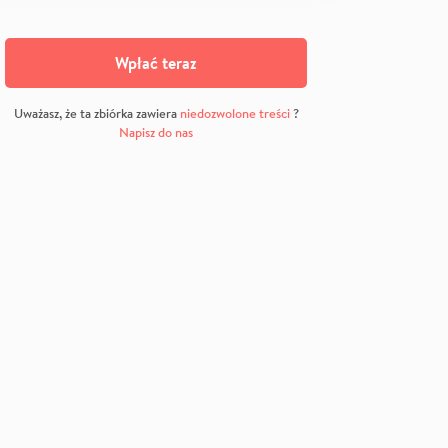
Wpłać teraz
Uważasz, że ta zbiórka zawiera
niedozwolone treści
?
Napisz do nas