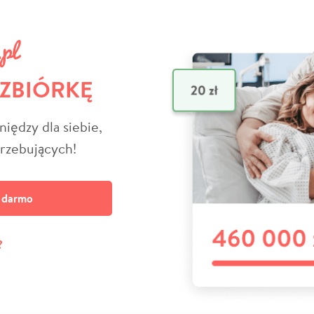
 ZBIÓRKĘ
niędzy dla siebie,
trzebujących!
a darmo
?