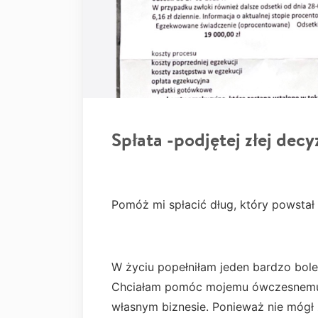
Spłata -podjętej złej decyz
Pomóż mi spłacić dług, który powstał
W życiu popełniłam jeden bardzo bole
Chciałam pomóc mojemu ówczesnemu n
własnym biznesie. Ponieważ nie mógł z