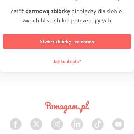
Załóż
darmową zbiórkę
pieniędzy dla siebie,
swoich bliskich lub potrzebujących!
Stwórz zbiórkę - za darmo
Jak to działa?
Facebook
Twitter
Instagram
LinkedIn
TikTok
Youtube