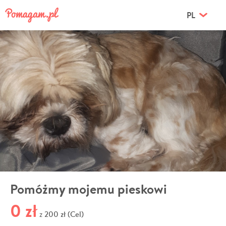
PL
Pomóżmy mojemu pieskowi
0 zł
200 zł (Cel)
z