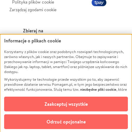
Polityka plików cookie
Zarządzaj zgodami cookie
Zbieraj na
Informacje o plikach cookie
Leczenie
LGBTQ+
Zwierzęta
Powódź
Korzystamy z plików cookie oraz podobnych rozwiązań technologicznych,
zarówno własnych, jak i naszych partnerów. Obejmuje to zapisywanie i
Pożar
Wichura
przechowywanie informacji w pamięci Twojego urządzenia końcowego
(takiego jak np. laptop, tablet, smartfon) oraz późniejsze uzyskiwanie do nich
Ukraina
NGO
dostępu.
Sport
Religia
Wykorzystujemy te technologie przede wszystkim po to, aby zapewnić
Pomoc Finansowa
Edukacja
prawidłowe działanie serwisu Pomagam.pl, w tym jego bezpieczeństwo oraz
niezbędne pliki cookie
efektywność funkcjonowania. Służą temu tzw.
, które
Projekty
Podróż
pozostają zawsze aktywne.
Dowiedz się więcej
Pogrzeb
Impreza
opcjonalnych plików cookie
Dodatkowo, używamy
oraz podobnych
Zaakceptuj wszystkie
Społeczność lokalna
Ochrona środowiska
technologii do celów analitycznych i retargetingowych. Możesz wyrazić
zgodę na ich stosowanie lub jej odmówić. W dowolnym momencie masz
Kultura
Biznes
możliwość zmiany swoich preferencji na stronie „Zarządzaj zgodami cookie”,
Odrzuć opcjonalne
Polski
do której link znajdziesz w stopce serwisu Pomagam.pl. Opcjonalne pliki
cookie wykorzystywane są w następujących celach: