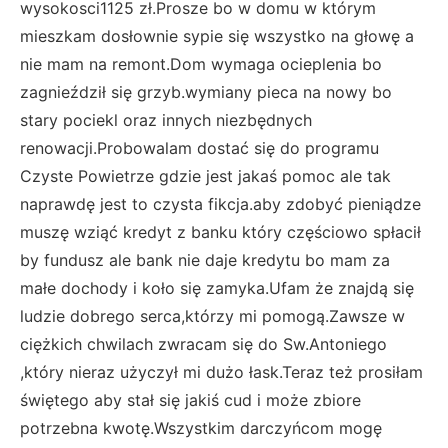
wysokosci1125 zł.Prosze bo w domu w którym
mieszkam dosłownie sypie się wszystko na głowę a
nie mam na remont.Dom wymaga ocieplenia bo
zagnieździł się grzyb.wymiany pieca na nowy bo
stary pociekl oraz innych niezbędnych
renowacji.Probowalam dostać się do programu
Czyste Powietrze gdzie jest jakaś pomoc ale tak
naprawdę jest to czysta fikcja.aby zdobyć pieniądze
muszę wziąć kredyt z banku który częściowo spłacił
by fundusz ale bank nie daje kredytu bo mam za
małe dochody i koło się zamyka.Ufam że znajdą się
ludzie dobrego serca,którzy mi pomogą.Zawsze w
ciężkich chwilach zwracam się do Sw.Antoniego
,który nieraz użyczył mi dużo łask.Teraz też prosiłam
świętego aby stał się jakiś cud i może zbiore
potrzebna kwotę.Wszystkim darczyńcom mogę