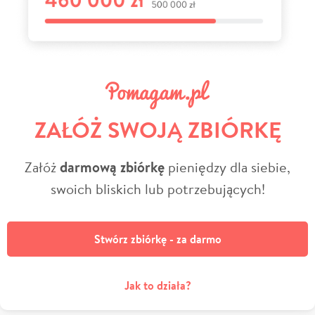
ZAŁÓŻ SWOJĄ ZBIÓRKĘ
Załóż
darmową zbiórkę
pieniędzy dla siebie,
swoich bliskich lub potrzebujących!
Stwórz zbiórkę - za darmo
Jak to działa?