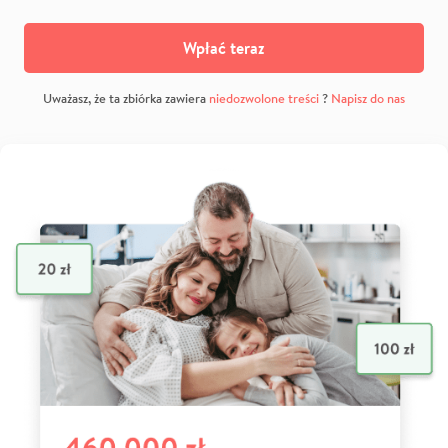
Wpłać teraz
Uważasz, że ta zbiórka zawiera
niedozwolone treści
?
Napisz do nas