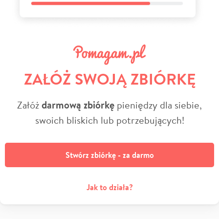
ZAŁÓŻ SWOJĄ ZBIÓRKĘ
Załóż
darmową zbiórkę
pieniędzy dla siebie,
swoich bliskich lub potrzebujących!
Stwórz zbiórkę - za darmo
Jak to działa?