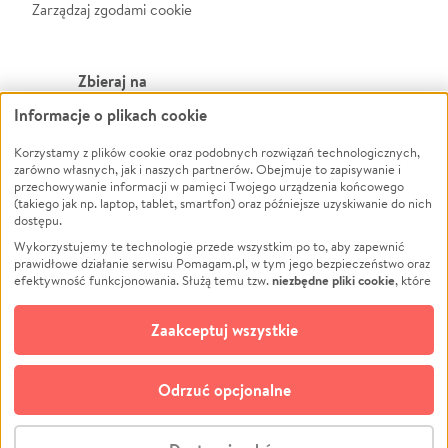
Zarządzaj zgodami cookie
Zbieraj na
Informacje o plikach cookie
Leczenie
LGBTQ+
Zwierzęta
Powódź
Korzystamy z plików cookie oraz podobnych rozwiązań technologicznych,
zarówno własnych, jak i naszych partnerów. Obejmuje to zapisywanie i
Pożar
Wichura
przechowywanie informacji w pamięci Twojego urządzenia końcowego
(takiego jak np. laptop, tablet, smartfon) oraz późniejsze uzyskiwanie do nich
Ukraina
NGO
dostępu.
Sport
Religia
Wykorzystujemy te technologie przede wszystkim po to, aby zapewnić
Pomoc Finansowa
Edukacja
prawidłowe działanie serwisu Pomagam.pl, w tym jego bezpieczeństwo oraz
niezbędne pliki cookie
efektywność funkcjonowania. Służą temu tzw.
, które
Projekty
Podróż
pozostają zawsze aktywne.
Dowiedz się więcej
Pogrzeb
Impreza
opcjonalnych plików cookie
Dodatkowo, używamy
oraz podobnych
Zaakceptuj wszystkie
Społeczność lokalna
Ochrona środowiska
technologii do celów analitycznych i retargetingowych. Możesz wyrazić
zgodę na ich stosowanie lub jej odmówić. W dowolnym momencie masz
Kultura
Biznes
możliwość zmiany swoich preferencji na stronie „Zarządzaj zgodami cookie”,
Odrzuć opcjonalne
Polski
do której link znajdziesz w stopce serwisu Pomagam.pl. Opcjonalne pliki
cookie wykorzystywane są w następujących celach:
© CROWDING SP. Z O.O.
Analityka
– używamy tzw. plików cookie analitycznych, aby usprawniać