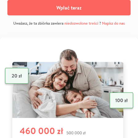
Wpłać teraz
Uważasz, że ta zbiórka zawiera
niedozwolone treści
?
Napisz do nas