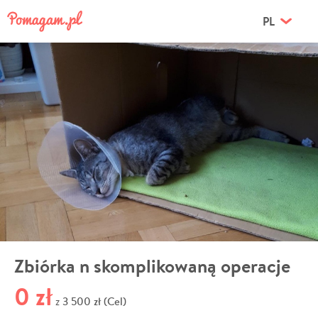
PL
Zbiórka n skomplikowaną operacje
0 zł
3 500 zł (Cel)
z