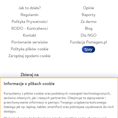
Jak to działa?
Opinie
Regulamin
Raporty
Polityka Prywatności
Za darmo
RODO - Kontrahenci
Blog
Kontakt
Dla NGO
Porównanie serwisów
Fundacja Pomagam.pl
Polityka plików cookie
Zarządzaj zgodami cookie
Zbieraj na
Informacje o plikach cookie
Leczenie
LGBTQ+
Zwierzęta
Powódź
Korzystamy z plików cookie oraz podobnych rozwiązań technologicznych,
zarówno własnych, jak i naszych partnerów. Obejmuje to zapisywanie i
Pożar
Wichura
przechowywanie informacji w pamięci Twojego urządzenia końcowego
(takiego jak np. laptop, tablet, smartfon) oraz późniejsze uzyskiwanie do nich
Ukraina
NGO
dostępu.
Sport
Religia