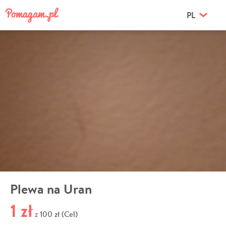
PL
Plewa na Uran
1 zł
100 zł (Cel)
z