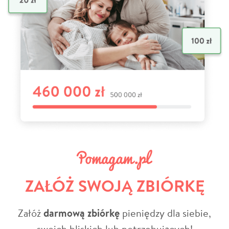
ZAŁÓŻ SWOJĄ ZBIÓRKĘ
Załóż
darmową zbiórkę
pieniędzy dla siebie,
swoich bliskich lub potrzebujących!