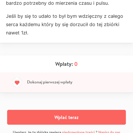
bardzo potrzebny do mierzenia czasu i pulsu.
Jeśli by się to udało to był bym wdzięczny z całego
serca każdemu który by się dorzucił do tej zbiórki
nawet 1zł.
Wpłaty:
0
Dokonaj pierwszej wpłaty
Wpłać teraz
Uważasz, że ta zbiórka zawiera
niedozwolone treści
?
Napisz do nas