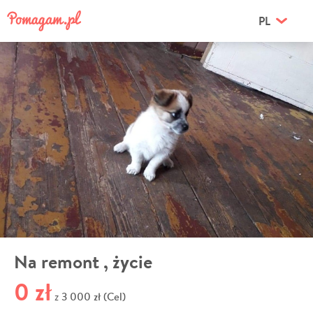
PL
Na remont , życie
0 zł
3 000 zł (Cel)
z