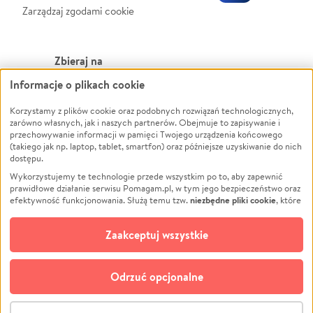
Zarządzaj zgodami cookie
Zbieraj na
Informacje o plikach cookie
Leczenie
LGBTQ+
Zwierzęta
Powódź
Korzystamy z plików cookie oraz podobnych rozwiązań technologicznych,
zarówno własnych, jak i naszych partnerów. Obejmuje to zapisywanie i
Pożar
Wichura
przechowywanie informacji w pamięci Twojego urządzenia końcowego
(takiego jak np. laptop, tablet, smartfon) oraz późniejsze uzyskiwanie do nich
Ukraina
NGO
dostępu.
Sport
Religia
Wykorzystujemy te technologie przede wszystkim po to, aby zapewnić
Pomoc Finansowa
Edukacja
prawidłowe działanie serwisu Pomagam.pl, w tym jego bezpieczeństwo oraz
niezbędne pliki cookie
efektywność funkcjonowania. Służą temu tzw.
, które
Projekty
Podróż
pozostają zawsze aktywne.
Dowiedz się więcej
Pogrzeb
Impreza
opcjonalnych plików cookie
Dodatkowo, używamy
oraz podobnych
Zaakceptuj wszystkie
Społeczność lokalna
Ochrona środowiska
technologii do celów analitycznych i retargetingowych. Możesz wyrazić
zgodę na ich stosowanie lub jej odmówić. W dowolnym momencie masz
Kultura
Biznes
możliwość zmiany swoich preferencji na stronie „Zarządzaj zgodami cookie”,
Odrzuć opcjonalne
Polski
do której link znajdziesz w stopce serwisu Pomagam.pl. Opcjonalne pliki
cookie wykorzystywane są w następujących celach:
© CROWDING SP. Z O.O.
Analityka
– używamy tzw. plików cookie analitycznych, aby usprawniać