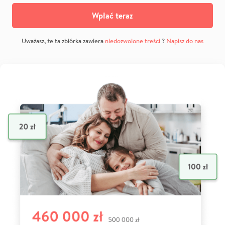
Wpłać teraz
Uważasz, że ta zbiórka zawiera
niedozwolone treści
?
Napisz do nas